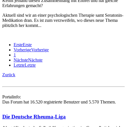
Kennt jemand diesen Zusammenhang mit Enbrel und hat gleiche
Erfahrungen gemacht?
Aktuell sind wir an einer psychologischen Therapie samt Seratonin-
Medikation dran. Es ist zum verzweifeln, wo dieses neue Thema
plötzlich her kommt...
Erste
Erste
Vorherige
Vorherige
1
Nächste
Nächste
Letzte
Letzte
Zurück
Portalinfo:
Das Forum hat 16.520 registrierte Benutzer und 5.570 Themen.
Die Deutsche Rheuma-Liga