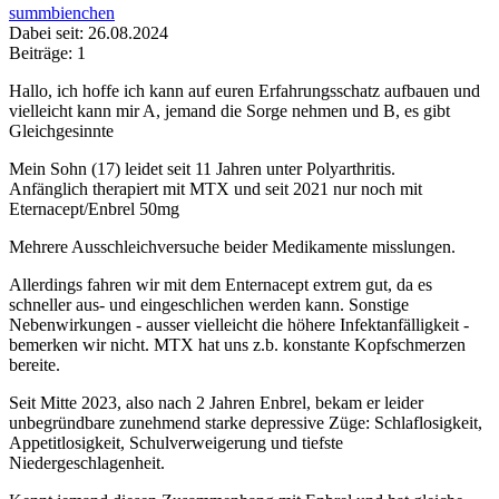
summbienchen
Dabei seit: 26.08.2024
Beiträge: 1
Hallo, ich hoffe ich kann auf euren Erfahrungsschatz aufbauen und
vielleicht kann mir A, jemand die Sorge nehmen und B, es gibt
Gleichgesinnte
Mein Sohn (17) leidet seit 11 Jahren unter Polyarthritis.
Anfänglich therapiert mit MTX und seit 2021 nur noch mit
Eternacept/Enbrel 50mg
Mehrere Ausschleichversuche beider Medikamente misslungen.
Allerdings fahren wir mit dem Enternacept extrem gut, da es
schneller aus- und eingeschlichen werden kann. Sonstige
Nebenwirkungen - ausser vielleicht die höhere Infektanfälligkeit -
bemerken wir nicht. MTX hat uns z.b. konstante Kopfschmerzen
bereite.
Seit Mitte 2023, also nach 2 Jahren Enbrel, bekam er leider
unbegründbare zunehmend starke depressive Züge: Schlaflosigkeit,
Appetitlosigkeit, Schulverweigerung und tiefste
Niedergeschlagenheit.