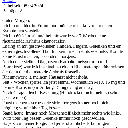
Bi2024
Dabei seit: 08.04.2024
Beiträge: 2
Guten Morgen.
Ich bin neu hier im Forum und möchte mich kurz mit meinen
Symptomen vorstellen.
Ich bin 60 Jahre alt und bei mir wurde vor 7 Wochen eine
rheumatoide Arthritis diagnostiziert.
Es fing an mit geschwollenen Händen, Fingern, Gelenken und ein
extrem geschwollener Handrücken - mehr rechts wie links. Konnte
keine Faust machen, besonders morgens.
Nach erst erstellten Diagnosen (Karpaltunnelsyndrom und
Borreliose) wurde ich zeitnah zu einem Rheumatologen überwiesen,
der dann die rheumatoide Arthritis feststellte.
Rheumawerte lt. meinem Hausarzt nicht erhöht.
Seit 7 Wochen spritze ich jetzt einmal wöchentlich MTX 15 mg und
nehme Kortison (am Anfang 15 mg) 5 mg am Tag.
Nach 4 Tagen leicht Besserung (Handrücken nicht mehr so sehr
geschwollen).
Faust machen - verbesserte sich; morgens immer noch nicht
möglich; wurde über Tag besser.
Stand heute: Immer noch Morgensteifigkeit mehr rechts wie links.
Wird über Tag besser. Gelenke immer noch geschwollen.
So jetzt zu meiner Frage. Hat jemand ähnliche Erfahrungen