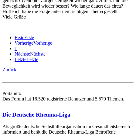
gemacht? Geht die Morgensteifigkeit wieder ganz zurück und die
Beweglichkeit wird wieder besser? Wie lange dauert das circa?
Hoffe ich habe die Frage unter dem richtigen Thema gestellt.
Viele Grüße
Erste
Erste
Vorherige
Vorherige
1
Nächste
Nächste
Letzte
Letzte
Zurück
Portalinfo:
Das Forum hat 16.520 registrierte Benutzer und 5.570 Themen.
Die Deutsche Rheuma-Liga
Als größte deutsche Selbsthilfe­organisation im Gesundheitsbereich
informiert und berät die Deutsche Rheuma-Liga Betroffene