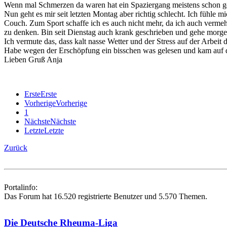
Wenn mal Schmerzen da waren hat ein Spaziergang meistens schon g
Nun geht es mir seit letzten Montag aber richtig schlecht. Ich fühle 
Couch. Zum Sport schaffe ich es auch nicht mehr, da ich auch verm
zu denken. Bin seit Dienstag auch krank geschrieben und gehe morgen
Ich vermute das, dass kalt nasse Wetter und der Stress auf der Arbeit d
Habe wegen der Erschöpfung ein bisschen was gelesen und kam auf d
Lieben Gruß Anja
Erste
Erste
Vorherige
Vorherige
1
Nächste
Nächste
Letzte
Letzte
Zurück
Portalinfo:
Das Forum hat 16.520 registrierte Benutzer und 5.570 Themen.
Die Deutsche Rheuma-Liga