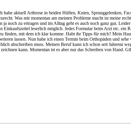
h habe aktuell Arthrose in beiden Hüften, Knien, Sprunggelenken, Fac
urecht. Was mir momentan am meisten Probleme macht ist meine rechte
a noch zu ertragen und im Alltag geht es auch noch ganz gut. Leider v
n Einkaufszettel leserlich möglich. Jedes Formular beim Arzt etc. ein 
 zu finden, mit dem ich klar komme. Habt ihr Tipps für mich? Mein Hau
perieren lassen. Nun habe ich einen Termin beim Orthopäden und sehe
chlich abschreiben muss. Meinen Beruf kann ich schon seit Jahrenn we
ehr zeichnen kann. Momentan ist es aber nur das Schreiben von Hand. Gi