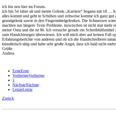
ich bin neu hier im Forum.
Ich bin 54 Jahre alt und meine Gelenk-„Karriere“ begann mit 18 … Ic
alles kommt und geht in Schüben und zeitweise komme ich ganz gut z
grundgelenk sowie in den Fingermittelgelenken. Die Schmerzen wären j
machten nur längere Texte Probleme, inzwischen ist nicht mal mehr ei
meine Oma und die ist 96. Ich versuche gerade ein Schreibhilfsmittel
zum Handchirurgen überwiesen. Ich will mich aber auf keinen Fall o
Erfahrungsberichte von anderen und ob ich die Handschreiberei tatsä
künstlerisch tätig und habe sehr große Angst, dass ich bald nicht m
Grüße
Andrea
Erste
Erste
Vorherige
Vorherige
1
Nächste
Nächste
Letzte
Letzte
Zurück