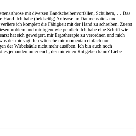
ettenarthrose mit diversen Bandscheibenvorfällen, Schultern, … Das
 Hand. Ich habe (beidseitig) Arthsose im Daumensattel- und
erliere ich komplett die Fähigkeit mit der Hand zu schreiben. Zuerst
Riesenproblem und mir irgendwie peinlich. Ich habe eine Schrift wie
sarzt hat sich geweigert, mir Ergotherapie zu verordnen und mich
 was der mir sagt. Ich wünsche mir momentan einfach nur
gen der Wirbelsäule nicht mehr ausüben. Ich bin auch noch
bt es jemanden unter euch, der mir einen Rat geben kann? Liebe