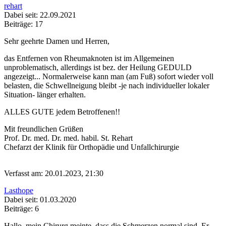
rehart
Dabei seit: 22.09.2021
Beiträge: 17
Sehr geehrte Damen und Herren,
das Entfernen von Rheumaknoten ist im Allgemeinen
unproblematisch, allerdings ist bez. der Heilung GEDULD
angezeigt... Normalerweise kann man (am Fuß) sofort wieder voll
belasten, die Schwellneigung bleibt -je nach individueller lokaler
Situation- länger erhalten.
ALLES GUTE jedem Betroffenen!!
Mit freundlichen Grüßen
Prof. Dr. med. Dr. med. habil. St. Rehart
Chefarzt der Klinik für Orthopädie und Unfallchirurgie
Verfasst am: 20.01.2023, 21:30
Lasthope
Dabei seit: 01.03.2020
Beiträge: 6
Hallo, mein Chirurg meinte, dass die Schmerzen normal sind. Er