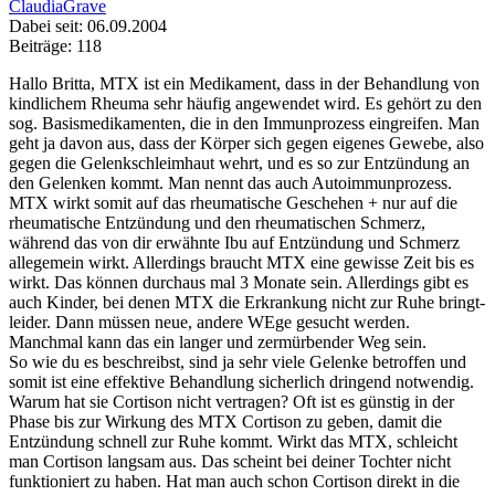
ClaudiaGrave
Dabei seit: 06.09.2004
Beiträge: 118
Hallo Britta, MTX ist ein Medikament, dass in der Behandlung von
kindlichem Rheuma sehr häufig angewendet wird. Es gehört zu den
sog. Basismedikamenten, die in den Immunprozess eingreifen. Man
geht ja davon aus, dass der Körper sich gegen eigenes Gewebe, also
gegen die Gelenkschleimhaut wehrt, und es so zur Entzündung an
den Gelenken kommt. Man nennt das auch Autoimmunprozess.
MTX wirkt somit auf das rheumatische Geschehen + nur auf die
rheumatische Entzündung und den rheumatischen Schmerz,
während das von dir erwähnte Ibu auf Entzündung und Schmerz
allegemein wirkt. Allerdings braucht MTX eine gewisse Zeit bis es
wirkt. Das können durchaus mal 3 Monate sein. Allerdings gibt es
auch Kinder, bei denen MTX die Erkrankung nicht zur Ruhe bringt-
leider. Dann müssen neue, andere WEge gesucht werden.
Manchmal kann das ein langer und zermürbender Weg sein.
So wie du es beschreibst, sind ja sehr viele Gelenke betroffen und
somit ist eine effektive Behandlung sicherlich dringend notwendig.
Warum hat sie Cortison nicht vertragen? Oft ist es günstig in der
Phase bis zur Wirkung des MTX Cortison zu geben, damit die
Entzündung schnell zur Ruhe kommt. Wirkt das MTX, schleicht
man Cortison langsam aus. Das scheint bei deiner Tochter nicht
funktioniert zu haben. Hat man auch schon Cortison direkt in die