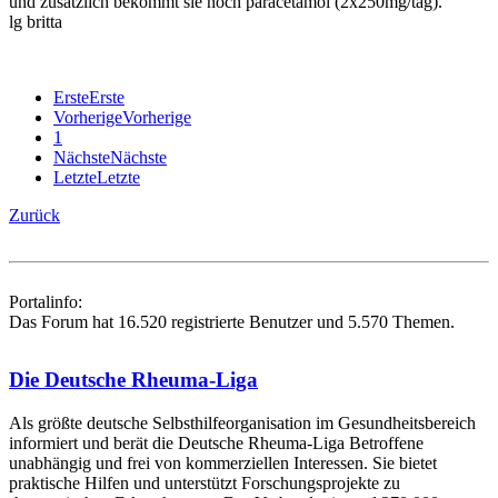
und zusätzlich bekommt sie noch paracetamol (2x250mg/tag).
lg britta
Erste
Erste
Vorherige
Vorherige
1
Nächste
Nächste
Letzte
Letzte
Zurück
Portalinfo:
Das Forum hat 16.520 registrierte Benutzer und 5.570 Themen.
Die Deutsche Rheuma-Liga
Als größte deutsche Selbsthilfe­organisation im Gesundheitsbereich
informiert und berät die Deutsche Rheuma-Liga Betroffene
unabhängig und frei von kommerziellen Interessen. Sie bietet
praktische Hilfen und unterstützt Forschungsprojekte zu