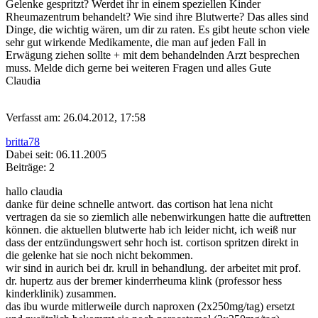
Gelenke gespritzt? Werdet ihr in einem speziellen Kinder
Rheumazentrum behandelt? Wie sind ihre Blutwerte? Das alles sind
Dinge, die wichtig wären, um dir zu raten. Es gibt heute schon viele
sehr gut wirkende Medikamente, die man auf jeden Fall in
Erwägung ziehen sollte + mit dem behandelnden Arzt besprechen
muss. Melde dich gerne bei weiteren Fragen und alles Gute
Claudia
Verfasst am: 26.04.2012, 17:58
britta78
Dabei seit: 06.11.2005
Beiträge: 2
hallo claudia
danke für deine schnelle antwort. das cortison hat lena nicht
vertragen da sie so ziemlich alle nebenwirkungen hatte die auftretten
können. die aktuellen blutwerte hab ich leider nicht, ich weiß nur
dass der entzündungswert sehr hoch ist. cortison spritzen direkt in
die gelenke hat sie noch nicht bekommen.
wir sind in aurich bei dr. krull in behandlung. der arbeitet mit prof.
dr. hupertz aus der bremer kinderrheuma klink (professor hess
kinderklinik) zusammen.
das ibu wurde mitlerweile durch naproxen (2x250mg/tag) ersetzt