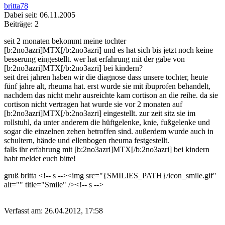
britta78
Dabei seit: 06.11.2005
Beiträge: 2
seit 2 monaten bekommt meine tochter
[b:2no3azri]MTX[/b:2no3azri] und es hat sich bis jetzt noch keine
besserung eingestellt. wer hat erfahrung mit der gabe von
[b:2no3azri]MTX[/b:2no3azri] bei kindern?
seit drei jahren haben wir die diagnose dass unsere tochter, heute
fünf jahre alt, rheuma hat. erst wurde sie mit ibuprofen behandelt,
nachdem das nicht mehr ausreichte kam cortison an die reihe. da sie
cortison nicht vertragen hat wurde sie vor 2 monaten auf
[b:2no3azri]MTX[/b:2no3azri] eingestellt. zur zeit sitz sie im
rollstuhl, da unter anderem die hüftgelenke, knie, fußgelenke und
sogar die einzelnen zehen betroffen sind. außerdem wurde auch in
schultern, hände und ellenbogen rheuma festgestellt.
falls ihr erfahrung mit [b:2no3azri]MTX[/b:2no3azri] bei kindern
habt meldet euch bitte!
gruß britta <!-- s
--><img src="{SMILIES_PATH}/icon_smile.gif"
alt="
" title="Smile" /><!-- s
-->
Verfasst am: 26.04.2012, 17:58