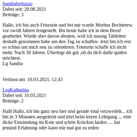
Sandrabertuzzo
Dabei seit: 20.08.2021
Beiträge: 3
Hallo, ich bin auch Friseurin und bei mir wurde Morbus Bechterew
vor zwölf Jahren festgestellt. Bis heute habe ich in dem Beruf
gearbeitet. Würde aber davon abraten, weil ich massig Tabletten
deshalb genommen habe um den Tag zu schaffen. Jetzt bin ich erst
so schlau um mich neu zu orientieren. Friseurin schaffe ich nicht
mehr. Nach 30 Jahren. Überlege dir gut ,ob du dich dafür quälen
möchtest.
Lg Sandra
Verfasst am: 10.03.2021, 12:43
LeaKatharina
Dabei seit: 10.03.2021
Beiträge: 2
Halli Hallo, ich bin ganz neu hier und gerade total verzweifelt... ich
bin in 3 Monaten ausgelernt und jetzt beim letzen Lehrgang ... eine
dicke Entzündung im Knie und schön Krücken laufen .... hat
jemand Erfahrung oder kann mir mal gut zu reden