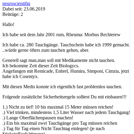
neuroscientifiq
Dabei seit: 23.06.2019
Beiträge: 2
Hallo!
Ich habe seit dem Jahr 2001 rum, Rheuma: Morbus Bechterew
Ich habe ca. 280 Tauchgänge. Tauchschein habe ich 1999 gemacht.
..würde gerne öfters zum tauchen gehen, aber.
Generell sagt man,man soll mit Medikamente nicht tauchen.
Ich bekomme Zeit dieser Zeit Biologycs.
Angefangen mit Remicade, Enbrel, Humira, Simponi, Cimzia, jetzt
habe ich Cosentyx.
Mit diesen Medis konnte ich eigentlich fast problemlos tauchen.
Folgende zusätzliche Sicherheitsregeln solltest Du mit einbauen!!!
1.) Nicht zu tief! 10 bis maximal 15 Meter müssen reichen!
.) Viel trinken, mindestens 1,5 Liter Wasser nach jedem Tauchgang!
.) Lange Oberflächenpausen machen!
.) Ein bis maximal zwei Tauchgänge pro Tag müssen reichen
.) Tag für Tag einen Nicht Tauchtag einlegen! (je nach
Stickstoffaufsättigung)