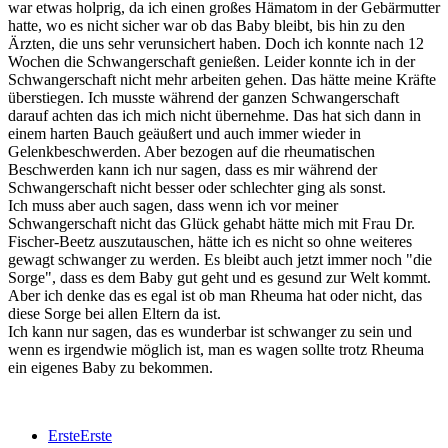
war etwas holprig, da ich einen großes Hämatom in der Gebärmutter
hatte, wo es nicht sicher war ob das Baby bleibt, bis hin zu den
Ärzten, die uns sehr verunsichert haben. Doch ich konnte nach 12
Wochen die Schwangerschaft genießen. Leider konnte ich in der
Schwangerschaft nicht mehr arbeiten gehen. Das hätte meine Kräfte
überstiegen. Ich musste während der ganzen Schwangerschaft
darauf achten das ich mich nicht übernehme. Das hat sich dann in
einem harten Bauch geäußert und auch immer wieder in
Gelenkbeschwerden. Aber bezogen auf die rheumatischen
Beschwerden kann ich nur sagen, dass es mir während der
Schwangerschaft nicht besser oder schlechter ging als sonst.
Ich muss aber auch sagen, dass wenn ich vor meiner
Schwangerschaft nicht das Glück gehabt hätte mich mit Frau Dr.
Fischer-Beetz auszutauschen, hätte ich es nicht so ohne weiteres
gewagt schwanger zu werden. Es bleibt auch jetzt immer noch "die
Sorge", dass es dem Baby gut geht und es gesund zur Welt kommt.
Aber ich denke das es egal ist ob man Rheuma hat oder nicht, das
diese Sorge bei allen Eltern da ist.
Ich kann nur sagen, das es wunderbar ist schwanger zu sein und
wenn es irgendwie möglich ist, man es wagen sollte trotz Rheuma
ein eigenes Baby zu bekommen.
Erste
Erste