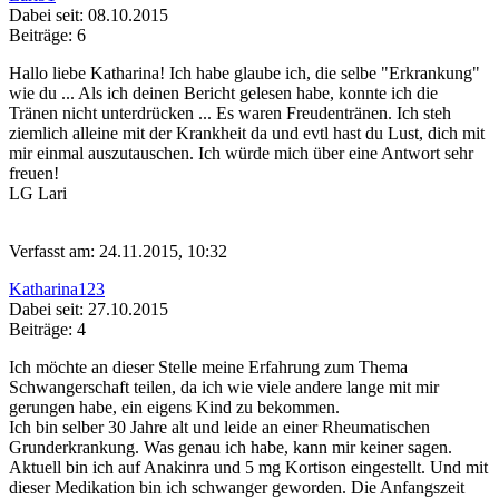
Dabei seit: 08.10.2015
Beiträge: 6
Hallo liebe Katharina! Ich habe glaube ich, die selbe "Erkrankung"
wie du ... Als ich deinen Bericht gelesen habe, konnte ich die
Tränen nicht unterdrücken ... Es waren Freudentränen. Ich steh
ziemlich alleine mit der Krankheit da und evtl hast du Lust, dich mit
mir einmal auszutauschen. Ich würde mich über eine Antwort sehr
freuen!
LG Lari
Verfasst am: 24.11.2015, 10:32
Katharina123
Dabei seit: 27.10.2015
Beiträge: 4
Ich möchte an dieser Stelle meine Erfahrung zum Thema
Schwangerschaft teilen, da ich wie viele andere lange mit mir
gerungen habe, ein eigens Kind zu bekommen.
Ich bin selber 30 Jahre alt und leide an einer Rheumatischen
Grunderkrankung. Was genau ich habe, kann mir keiner sagen.
Aktuell bin ich auf Anakinra und 5 mg Kortison eingestellt. Und mit
dieser Medikation bin ich schwanger geworden. Die Anfangszeit