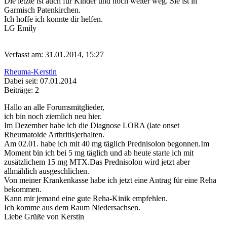
Die letzte ist auch für Kinder und noch weiter weg. Sie ist in
Garmisch Patenkirchen.
Ich hoffe ich konnte dir helfen.
LG Emily
Verfasst am: 31.01.2014, 15:27
Rheuma-Kerstin
Dabei seit: 07.01.2014
Beiträge: 2
Hallo an alle Forumsmitglieder,
ich bin noch ziemlich neu hier.
Im Dezember habe ich die Diagnose LORA (late onset
Rheumatoide Arthritis)erhalten.
Am 02.01. habe ich mit 40 mg täglich Prednisolon begonnen.Im
Moment bin ich bei 5 mg täglich und ab heute starte ich mit
zusätzlichem 15 mg MTX.Das Prednisolon wird jetzt aber
allmählich ausgeschlichen.
Von meiner Krankenkasse habe ich jetzt eine Antrag für eine Reha
bekommen.
Kann mir jemand eine gute Reha-Kinik empfehlen.
Ich komme aus dem Raum Niedersachsen.
Liebe Grüße von Kerstin