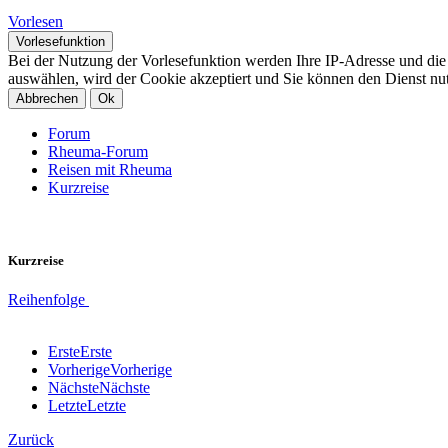
Vorlesen
Vorlesefunktion
Bei der Nutzung der Vorlesefunktion werden Ihre IP-Adresse und di
auswählen, wird der Cookie akzeptiert und Sie können den Dienst nu
Abbrechen
Ok
Forum
Rheuma-Forum
Reisen mit Rheuma
Kurzreise
Kurzreise
Reihenfolge
Erste
Erste
Vorherige
Vorherige
Nächste
Nächste
Letzte
Letzte
Zurück