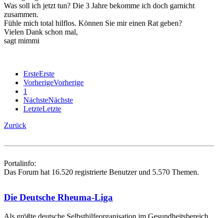
Was soll ich jetzt tun? Die 3 Jahre bekomme ich doch garnicht
zusammen.
Fühle mich total hilflos. Können Sie mir einen Rat geben?
Vielen Dank schon mal,
sagt mimmi
Erste
Erste
Vorherige
Vorherige
1
Nächste
Nächste
Letzte
Letzte
Zurück
Portalinfo:
Das Forum hat 16.520 registrierte Benutzer und 5.570 Themen.
Die Deutsche Rheuma-Liga
Als größte deutsche Selbsthilfe­organisation im Gesundheitsbereich