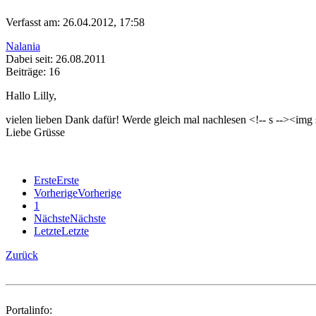
Verfasst am: 26.04.2012, 17:58
Nalania
Dabei seit: 26.08.2011
Beiträge: 16
Hallo Lilly,
vielen lieben Dank dafür! Werde gleich mal nachlesen <!-- s
--><img 
Liebe Grüsse
Erste
Erste
Vorherige
Vorherige
1
Nächste
Nächste
Letzte
Letzte
Zurück
Portalinfo: