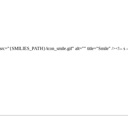
src="{SMILIES_PATH}/icon_smile.gif" alt="
" title="Smile" /><!-- s
-