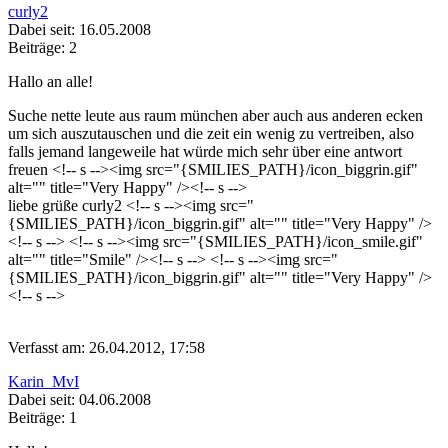
curly2
Dabei seit: 16.05.2008
Beiträge: 2
Hallo an alle!
Suche nette leute aus raum münchen aber auch aus anderen ecken
um sich auszutauschen und die zeit ein wenig zu vertreiben, also
falls jemand langeweile hat würde mich sehr über eine antwort
freuen <!-- s
--><img src="{SMILIES_PATH}/icon_biggrin.gif"
alt="
" title="Very Happy" /><!-- s
-->
liebe grüße curly2 <!-- s
--><img src="
{SMILIES_PATH}/icon_biggrin.gif" alt="
" title="Very Happy" />
<!-- s
--> <!-- s
--><img src="{SMILIES_PATH}/icon_smile.gif"
alt="
" title="Smile" /><!-- s
--> <!-- s
--><img src="
{SMILIES_PATH}/icon_biggrin.gif" alt="
" title="Very Happy" />
<!-- s
-->
Verfasst am: 26.04.2012, 17:58
Karin_MvI
Dabei seit: 04.06.2008
Beiträge: 1