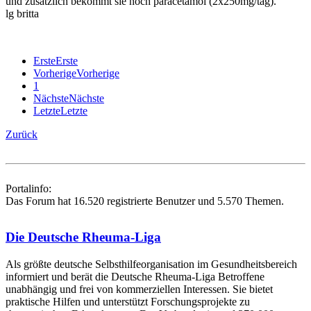
und zusätzlich bekommt sie noch paracetamol (2x250mg/tag).
lg britta
Erste
Erste
Vorherige
Vorherige
1
Nächste
Nächste
Letzte
Letzte
Zurück
Portalinfo:
Das Forum hat 16.520 registrierte Benutzer und 5.570 Themen.
Die Deutsche Rheuma-Liga
Als größte deutsche Selbsthilfe­organisation im Gesundheitsbereich
informiert und berät die Deutsche Rheuma-Liga Betroffene
unabhängig und frei von kommerziellen Interessen. Sie bietet
praktische Hilfen und unterstützt Forschungsprojekte zu