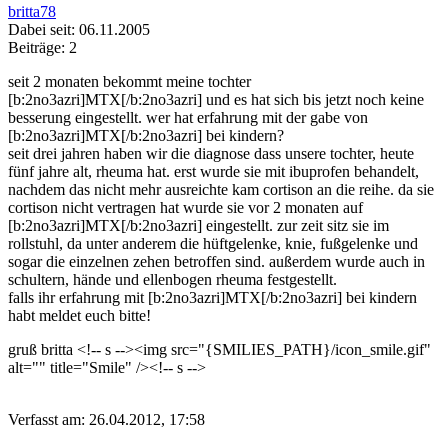
britta78
Dabei seit: 06.11.2005
Beiträge: 2
seit 2 monaten bekommt meine tochter
[b:2no3azri]MTX[/b:2no3azri] und es hat sich bis jetzt noch keine
besserung eingestellt. wer hat erfahrung mit der gabe von
[b:2no3azri]MTX[/b:2no3azri] bei kindern?
seit drei jahren haben wir die diagnose dass unsere tochter, heute
fünf jahre alt, rheuma hat. erst wurde sie mit ibuprofen behandelt,
nachdem das nicht mehr ausreichte kam cortison an die reihe. da sie
cortison nicht vertragen hat wurde sie vor 2 monaten auf
[b:2no3azri]MTX[/b:2no3azri] eingestellt. zur zeit sitz sie im
rollstuhl, da unter anderem die hüftgelenke, knie, fußgelenke und
sogar die einzelnen zehen betroffen sind. außerdem wurde auch in
schultern, hände und ellenbogen rheuma festgestellt.
falls ihr erfahrung mit [b:2no3azri]MTX[/b:2no3azri] bei kindern
habt meldet euch bitte!
gruß britta <!-- s
--><img src="{SMILIES_PATH}/icon_smile.gif"
alt="
" title="Smile" /><!-- s
-->
Verfasst am: 26.04.2012, 17:58