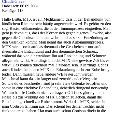
ClaudiaGrave
Dabei seit: 06.09.2004
Beiträge: 118
Hallo Britta, MTX ist ein Medikament, dass in der Behandlung von
kindlichem Rheuma sehr häufig angewendet wird. Es gehört zu den
sog. Basismedikamenten, die in den Immunprozess eingreifen. Man
geht ja davon aus, dass der Körper sich gegen eigenes Gewebe, also
gegen die Gelenkschleimhaut wehrt, und es so zur Entzündung an
den Gelenken kommt. Man nennt das auch Autoimmunprozess.
MTX wirkt somit auf das rheumatische Geschehen + nur auf die
rheumatische Entzündung und den rheumatischen Schmerz,
während das von dir erwähnte Ibu auf Entzündung und Schmerz
allegemein wirkt. Allerdings braucht MTX eine gewisse Zeit bis es
wirkt. Das können durchaus mal 3 Monate sein. Allerdings gibt es
auch Kinder, bei denen MTX die Erkrankung nicht zur Ruhe bringt-
leider. Dann müssen neue, andere WEge gesucht werden.
Manchmal kann das ein langer und zermürbender Weg sein.
So wie du es beschreibst, sind ja sehr viele Gelenke betroffen und
somit ist eine effektive Behandlung sicherlich dringend notwendig.
Warum hat sie Cortison nicht vertragen? Oft ist es günstig in der
Phase bis zur Wirkung des MTX Cortison zu geben, damit die
Entzündung schnell zur Ruhe kommt. Wirkt das MTX, schleicht
man Cortison langsam aus. Das scheint bei deiner Tochter nicht
funktioniert zu haben. Hat man auch schon Cortison direkt in die