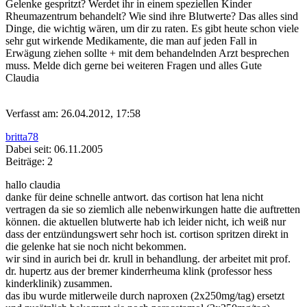
Gelenke gespritzt? Werdet ihr in einem speziellen Kinder
Rheumazentrum behandelt? Wie sind ihre Blutwerte? Das alles sind
Dinge, die wichtig wären, um dir zu raten. Es gibt heute schon viele
sehr gut wirkende Medikamente, die man auf jeden Fall in
Erwägung ziehen sollte + mit dem behandelnden Arzt besprechen
muss. Melde dich gerne bei weiteren Fragen und alles Gute
Claudia
Verfasst am: 26.04.2012, 17:58
britta78
Dabei seit: 06.11.2005
Beiträge: 2
hallo claudia
danke für deine schnelle antwort. das cortison hat lena nicht
vertragen da sie so ziemlich alle nebenwirkungen hatte die auftretten
können. die aktuellen blutwerte hab ich leider nicht, ich weiß nur
dass der entzündungswert sehr hoch ist. cortison spritzen direkt in
die gelenke hat sie noch nicht bekommen.
wir sind in aurich bei dr. krull in behandlung. der arbeitet mit prof.
dr. hupertz aus der bremer kinderrheuma klink (professor hess
kinderklinik) zusammen.
das ibu wurde mitlerweile durch naproxen (2x250mg/tag) ersetzt