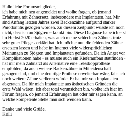
Hallo liebe Forumsmitglieder,
ich habe mich neu angemeldet und wollte fragen, ob jemand
Erfahrung mit Zahnersatz, insbesondere mit Implantaten, hat. Mir
sind Anfang letzten Jahres zwei Backenzähne aufgrund starker
Parodontitis gezogen worden. Zu diesem Zeitpunkt wusste ich noch
nicht, dass ich an Sjögren erkrankt bin. Diese Diagnose habe ich erst
im Herbst 2020 erhalten, was auch meine schlechten Zähne - trotz
sehr guter Pflege - erklärt hat. Ich möchte nun die fehlenden Zähne
ersetzten lassen und habe im Internet viele widersprüchlichen
Meinungen zu Sjögren und Implantaten gefunden. Da ich Angst vor
Komplikationen habe - es müsste auch ein Kieferaufbau stattfinden -
hat mir mein Zahnarzt als Alternative eine Teleskopprothese
empfohlen, da auch weitere Backenzähne in Mitleidenschaft
gezogen sind, und eine derartige Prothese erweiterbar wäre, falls ich
noch weitere Zähne verlieren würde. Er hat mir von Implantaten
abgeraten. Da für mich Implantate aus ästhetischen Gründen die
erste Wahl wären, ich aber total verunsichert bin, wollte ich hier im
Forum fragen, ob jemand Erfahrungen hat oder mir sagen kann, an
welche kompetente Stelle man sich wenden kann.
Danke und viele Grüße,
Krilli