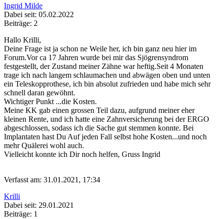
Ingrid Milde
Dabei seit: 05.02.2022
Beiträge: 2
Hallo Krilli,
Deine Frage ist ja schon ne Weile her, ich bin ganz neu hier im
Forum.Vor ca 17 Jahren wurde bei mir das Sjögrensyndrom
festgestellt, der Zustand meiner Zähne war heftig.Seit 4 Monaten
trage ich nach langem schlaumachen und abwägen oben und unten
ein Teleskopprothese, ich bin absolut zufrieden und habe mich sehr
schnell daran gewöhnt.
Wichtiger Punkt ...die Kosten.
Meine KK gab einen grossen Teil dazu, aufgrund meiner eher
kleinen Rente, und ich hatte eine Zahnversicherung bei der ERGO
abgeschlossen, sodass ich die Sache gut stemmen konnte. Bei
Implantaten hast Du Auf jeden Fall selbst hohe Kosten...und noch
mehr Quälerei wohl auch.
Vielleicht konnte ich Dir noch helfen, Gruss Ingrid
Verfasst am: 31.01.2021, 17:34
Krilli
Dabei seit: 29.01.2021
Beiträge: 1