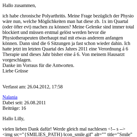
Hallo zusammen,
ich habe chronische Polyarthritis. Meine Frage bezüglich der Physio
wäre nun, welche Möglichkeiten man hat diese zb. 1x im Quartal
(oder öfter evt) machen zu können? Meine Gelenke sind immer total
blockiert und müssen erstmal gelöst werden bevor die
Physiotherapeuten überhaupt mal mit etwas anderem anfangen
können. Dann sind die 6 Sitzungen ja fast schon wieder dahin. Ich
hatte jetzt im letzten Quartal des Jahres 2011 eine Verordnung á 6
Therapie und dieses Jahr bisher eine á 6. Von meinem Hausarzt
vorgeschlagen.
Danke im Vorraus für die Antworten.
Liebe Grüsse
Verfasst am: 26.04.2012, 17:58
Nalania
Dabei seit: 26.08.2011
Beiträge: 16
Hallo Lilly,
vielen lieben Dank dafür! Werde gleich mal nachlesen <!-- s
-->
<img src="{SMILIES_PATH}/icon_smile.gif" alt="
" title="Smile"