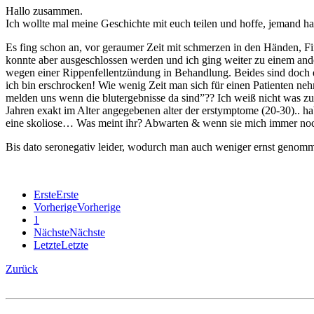
Hallo zusammen.
Ich wollte mal meine Geschichte mit euch teilen und hoffe, jemand h
Es fing schon an, vor geraumer Zeit mit schmerzen in den Händen, F
konnte aber ausgeschlossen werden und ich ging weiter zu einem ande
wegen einer Rippenfellentzündung in Behandlung. Beides sind doch 
ich bin erschrocken! Wie wenig Zeit man sich für einen Patienten n
melden uns wenn die blutergebnisse da sind”?? Ich weiß nicht was zu 
Jahren exakt im Alter angegebenen alter der erstymptome (20-30).. ha
eine skoliose… Was meint ihr? Abwarten & wenn sie mich immer noc
Bis dato seronegativ leider, wodurch man auch weniger ernst genom
Erste
Erste
Vorherige
Vorherige
1
Nächste
Nächste
Letzte
Letzte
Zurück