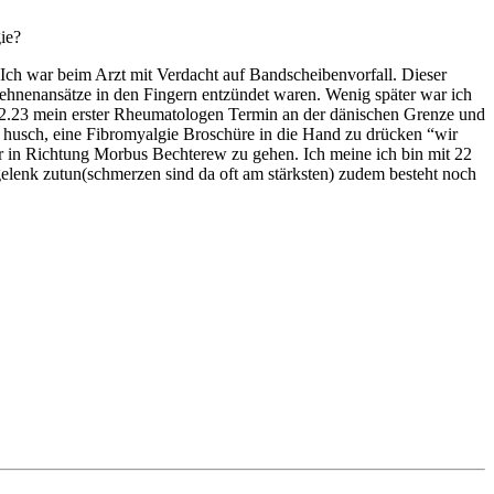
ie?
ch war beim Arzt mit Verdacht auf Bandscheibenvorfall. Dieser
sehnenansätze in den Fingern entzündet waren. Wenig später war ich
02.23 mein erster Rheumatologen Termin an der dänischen Grenze und
, husch, eine Fibromyalgie Broschüre in die Hand zu drücken “wir
her in Richtung Morbus Bechterew zu gehen. Ich meine ich bin mit 22
gelenk zutun(schmerzen sind da oft am stärksten) zudem besteht noch