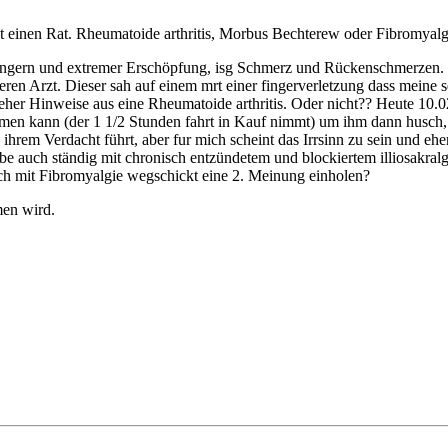
at einen Rat. Rheumatoide arthritis, Morbus Bechterew oder Fibromyalg
ingern und extremer Erschöpfung, isg Schmerz und Rückenschmerzen. I
ren Arzt. Dieser sah auf einem mrt einer fingerverletzung dass meine 
eher Hinweise aus eine Rheumatoide arthritis. Oder nicht?? Heute 10.
ehmen kann (der 1 1/2 Stunden fahrt in Kauf nimmt) um ihm dann husch
ihrem Verdacht führt, aber fur mich scheint das Irrsinn zu sein und e
be auch ständig mit chronisch entzündetem und blockiertem illiosakral
h mit Fibromyalgie wegschickt eine 2. Meinung einholen?
men wird.