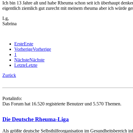
Ich bin 13 Jahre alt und habe Rheuma schon seit ich überhaupt denken
eigentlich ziemlich gut zurecht mit meinem rheuma aber ich würde ge
Lg,
Sabrina
Erste
Erste
Vorherige
Vorherige
1
Nächste
Nächste
Letzte
Letzte
Zurück
Portalinfo:
Das Forum hat 16.520 registrierte Benutzer und 5.570 Themen.
Die Deutsche Rheuma-Liga
Als größte deutsche Selbsthilfe­organisation im Gesundheitsbereich i