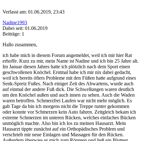
Verfasst am: 01.06.2019, 23:43
Nadine1993
Dabei seit: 01.06.2019
Beiträge: 1
Hallo zusammen,
ich habe mich in diesem Forum angemeldet, weil ich mir hier Rat
erhoffe. Kurz zu mir, mein Name ist Nadine und ich bin 25 Jahre alt.
Im Januar diesen Jahres hatte ich plötzlich nach dem Sport einen
geschwollenen Knöchel. Erstmal habe ich mir nix dabei gedacht,
weil ich bereits öfters Probleme mit den Füßen hatte aufgrund eines
Senk-Spreiz Fußes. Nach einiger Zeit des Abwartens, wurde auch
auf einmal der andere Fuß dick. Die Schwellungen waren deutlich
um den Knöchel außen und auch innen zu sehen. Auch die Waden
waren betroffen. Schmerzfrei Laufen war nicht mehr möglich. Es
gab Tage da bin ich morgens nicht die Treppe runter gekommen
oder konnte vor Schmerzen kein Auto fahren. Zeitgleich bekam ich
extreme Schmerzen im unteren Rücken, welches einfaches Bücken
unmöglich machte. Also bin ich los zu meinen Hausarzt. Mein
Hausarzt tippte zunächst auf ein Orthopädisches Problem und
verschrieb mir neue Einlagen und Massagen für den Rücken.
Außerdem überwies er mich zum Röntgen und ließ ein Bluttest