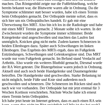
machen. Das Röntgenbild zeigte nur die Fußfehlstellung, welche
bereits bekannt war, die Blutwerte waren alle in Ordnung. Da die
Symptome schlimmer statt besser wurden, habe ich einen Termin
beim Orthopäden gemacht. Der Orthopäde meinte sofort, dass es
sich hier um nix Orthopädisches handelt. Er gab mir eine
Überweisung fürs MRT. Also bin ich los in die Radiologie und habe
mir einen MRT Termin gemacht. 2 Monate sollte ich warten. In der
Zwischenzeit wurden die Symptome immer schlimmer. Beide
Kniegelenke sind angeschwollen und machten das Laufen fast
unmöglich, Knicken ging nicht mehr. Zudem kamen Schmerzen in
beiden Ellenbogen dazu. Später auch Schwellungen im linken
Ellenbogen. Das Ergebnis des MRTs ergab, dass im Fußgelenk
Entzündungen, Schwellungen und Gelenksergüsse sind. Das MRT
wurde nur vom Fußgelenk gemacht. Im Befund stand Verdacht auf
Arthritis. Also wurde ein weiteres Blutbild gemacht, Diesmal wurde
der RA Wert getestet. Die Blutergebnisse waren jedoch in Ordnung.
Aktuell sind auch noch beide Handgelenke und Daumengelenke
betroffen. Die Handgelenke sind geschwollen. Starke Belastung ist
nicht möglich, beide Füße und Knie sind außerdem noch
geschwollen und schmerzen. Die Schmerzen im Rücken sind auch
nach wie vor vorhanden. Der Orthopäde hat mir jetzt erstmal für 3
Wochen Kortison verschrieben. Nächste Woche habe ich erneut
einen Termin beim Orthopäden.
Ich habe jetzt heute im Internet gelesen, dass es auch einen RA sein
kann, wenn dies nicht im Blut ersichtlich ist? Wie ist das bei euch?