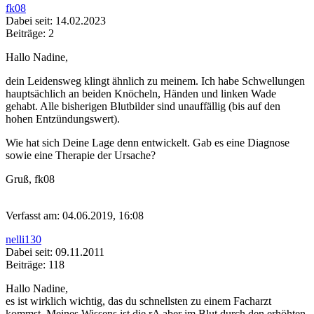
fk08
Dabei seit: 14.02.2023
Beiträge: 2
Hallo Nadine,
dein Leidensweg klingt ähnlich zu meinem. Ich habe Schwellungen
hauptsächlich an beiden Knöcheln, Händen und linken Wade
gehabt. Alle bisherigen Blutbilder sind unauffällig (bis auf den
hohen Entzündungswert).
Wie hat sich Deine Lage denn entwickelt. Gab es eine Diagnose
sowie eine Therapie der Ursache?
Gruß, fk08
Verfasst am: 04.06.2019, 16:08
nelli130
Dabei seit: 09.11.2011
Beiträge: 118
Hallo Nadine,
es ist wirklich wichtig, das du schnellsten zu einem Facharzt
kommst. Meines Wissens ist die rA aber im Blut durch den erhöhten