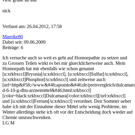
nick
Verfasst am: 26.04.2012, 17:58
Mareike80
Dabei seit: 09.06.2009
Beiträge: 6
Ich versuche auch so weit es geht auf Homoepathie zu setzen und
zu Grossen Teilen wirkt es bei mir gluecklicherweise auch. Mein
Homoepath hat mir ebenfalls wie schon genannt
[u:xrkbxccl]Bryonia[/u:xrkbxccl], [u:xrkbxccl]Sulfur[/u:xrkbxccl],
[u:xrkbxccl]Phosphor[/u:xrkbxccl] und zeitweise auch
[url=http&#58;//www&#46;apomio&#46;de/preisvergleich/dulcamara
d-6-10-g-dhu-arzneimittel&#46;html:xrkbxccl]
[color=black:xrkbxccl]Dulcamara[/color:xrkbxccl][/url:xrkbxccl]
und [u:xrkbxccl]Ferrum[/u:xrkbxccl] verordnet. Den Sommer ueber
habe ich mit der Einnahme dieser Mittel sehr wenig Probleme, im
Winter allerdings stehe ich oft vor der Entscheidung doch wieder auf
Chemie umzuschwenken.
LG M