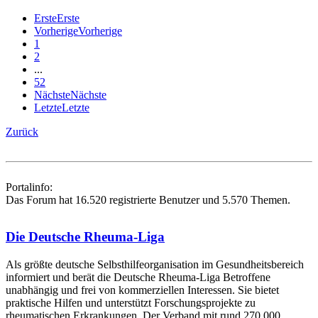
Erste
Erste
Vorherige
Vorherige
1
2
...
52
Nächste
Nächste
Letzte
Letzte
Zurück
Portalinfo:
Das Forum hat 16.520 registrierte Benutzer und 5.570 Themen.
Die Deutsche Rheuma-Liga
Als größte deutsche Selbsthilfe­organisation im Gesundheitsbereich
informiert und berät die Deutsche Rheuma-Liga Betroffene
unabhängig und frei von kommerziellen Interessen. Sie bietet
praktische Hilfen und unterstützt Forschungsprojekte zu
rheumatischen Erkrankungen. Der Verband mit rund 270.000