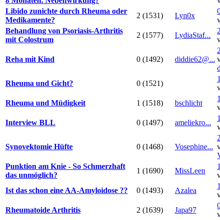
8 Monaten. Nebenwirkung?
Libido zunichte durch Rheuma oder
2 (1531)
Lyn0x
Medikamente?
Behandlung von Psoriasis-Arthritis
2 (1577)
LydiaStaf...
mit Colostrum
Reha mit Kind
0 (1492)
diddie62@...
Rheuma und Gicht?
0 (1521)
Rheuma und Müdigkeit
1 (1518)
bschlicht
Interview BLL
0 (1497)
ameliekro...
Synovektomie Hüfte
0 (1468)
Vosephine...
Punktion am Knie - So Schmerzhaft
1 (1690)
MissLeen
das unmöglich?
Ist das schon eine AA-Amyloidose ??
0 (1493)
Azalea
Rheumatoide Arthritis
2 (1639)
Japa97