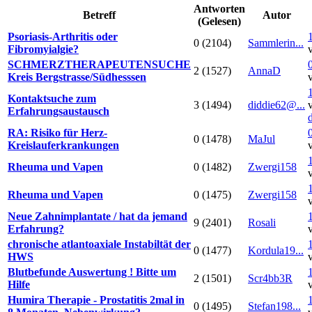
Antworten
Betreff
Autor
(Gelesen)
Psoriasis-Arthritis oder
0 (2104)
Sammlerin...
Fibromyialgie?
SCHMERZTHERAPEUTENSUCHE
2 (1527)
AnnaD
Kreis Bergstrasse/Südhesssen
Kontaktsuche zum
3 (1494)
diddie62@...
Erfahrungsaustausch
RA: Risiko für Herz-
0 (1478)
MaJul
Kreislauferkrankungen
Rheuma und Vapen
0 (1482)
Zwergi158
Rheuma und Vapen
0 (1475)
Zwergi158
Neue Zahnimplantate / hat da jemand
9 (2401)
Rosali
Erfahrung?
chronische atlantoaxiale Instabiltät der
0 (1477)
Kordula19...
HWS
Blutbefunde Auswertung ! Bitte um
2 (1501)
Scr4bb3R
Hilfe
Humira Therapie - Prostatitis 2mal in
0 (1495)
Stefan198...