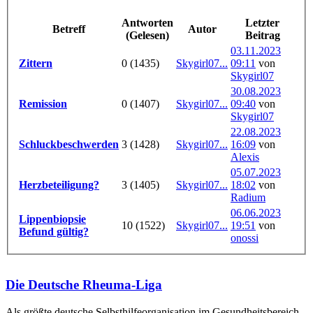
Antworten
Letzter
Betreff
Autor
(Gelesen)
Beitrag
03.11.2023
Zittern
0 (1435)
Skygirl07...
09:11
von
Skygirl07
30.08.2023
Remission
0 (1407)
Skygirl07...
09:40
von
Skygirl07
22.08.2023
Schluckbeschwerden
3 (1428)
Skygirl07...
16:09
von
Alexis
05.07.2023
Herzbeteiligung?
3 (1405)
Skygirl07...
18:02
von
Radium
06.06.2023
Lippenbiopsie
10 (1522)
Skygirl07...
19:51
von
Befund gültig?
onossi
Die Deutsche Rheuma-Liga
Als größte deutsche Selbsthilfe­organisation im Gesundheitsbereich