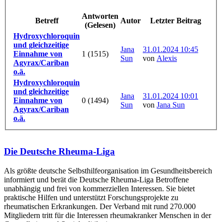
Antworten
Betreff
Autor
Letzter Beitrag
(Gelesen)
Hydroxychloroquin
und gleichzeitige
Jana
31.01.2024 10:45
Einnahme von
1 (1515)
Sun
von
Alexis
Agyrax/Cariban
o.ä.
Hydroxychloroquin
und gleichzeitige
Jana
31.01.2024 10:01
Einnahme von
0 (1494)
Sun
von
Jana Sun
Agyrax/Cariban
o.ä.
Die Deutsche Rheuma-Liga
Als größte deutsche Selbsthilfe­organisation im Gesundheitsbereich
informiert und berät die Deutsche Rheuma-Liga Betroffene
unabhängig und frei von kommerziellen Interessen. Sie bietet
praktische Hilfen und unterstützt Forschungsprojekte zu
rheumatischen Erkrankungen. Der Verband mit rund 270.000
Mitgliedern tritt für die Interessen rheumakranker Menschen in der