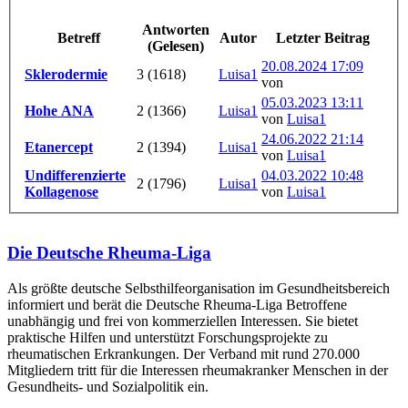
Antworten
Betreff
Autor
Letzter Beitrag
(Gelesen)
20.08.2024 17:09
Sklerodermie
3 (1618)
Luisa1
von
05.03.2023 13:11
Hohe ANA
2 (1366)
Luisa1
von
Luisa1
24.06.2022 21:14
Etanercept
2 (1394)
Luisa1
von
Luisa1
Undifferenzierte
04.03.2022 10:48
2 (1796)
Luisa1
Kollagenose
von
Luisa1
Die Deutsche Rheuma-Liga
Als größte deutsche Selbsthilfe­organisation im Gesundheitsbereich
informiert und berät die Deutsche Rheuma-Liga Betroffene
unabhängig und frei von kommerziellen Interessen. Sie bietet
praktische Hilfen und unterstützt Forschungsprojekte zu
rheumatischen Erkrankungen. Der Verband mit rund 270.000
Mitgliedern tritt für die Interessen rheumakranker Menschen in der
Gesundheits- und Sozialpolitik ein.