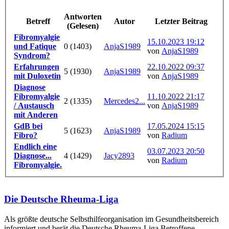
Antworten
Betreff
Autor
Letzter Beitrag
(Gelesen)
Fibromyalgie
15.10.2023 19:12
und Fatique
0 (1403)
AnjaS1989
von
AnjaS1989
Syndrom?
Erfahrungen
22.10.2022 09:37
5 (1930)
AnjaS1989
mit Duloxetin
von
AnjaS1989
Diagnose
Fibromyalgie
11.10.2022 21:17
2 (1335)
Mercedes2...
/ Austausch
von
AnjaS1989
mit Anderen
GdB bei
17.05.2024 15:15
5 (1623)
AnjaS1989
Fibro?
von
Radium
Endlich eine
03.07.2023 20:50
Diagnose...
4 (1429)
Jacy2893
von
Radium
Fibromyalgie.
Die Deutsche Rheuma-Liga
Als größte deutsche Selbsthilfe­organisation im Gesundheitsbereich
informiert und berät die Deutsche Rheuma-Liga Betroffene