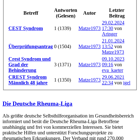
Antworten
Letzter
Betreff
Autor
(Gelesen)
Beitrag
29.02.2024
CEST Syndrom
1 (1339)
Matze1973
17:30
von
Aringer
21.01.2024
Überprüfungsantrag
0 (1504)
Matze1973
13:52
von
Matze1973
Crest Syndrom und
09.10.2023
Grad der
3 (1371)
Matze1973
09:16
von
Behinderung
eva_kaeter
CREST Syndrom
29.06.2021
1 (1350)
Matze1973
Männlich 48 jahre
22:34
von
igel
Die Deutsche Rheuma-Liga
Als größte deutsche Selbsthilfe­organisation im Gesundheitsbereich
informiert und berät die Deutsche Rheuma-Liga Betroffene
unabhängig und frei von kommerziellen Interessen. Sie bietet
praktische Hilfen und unterstützt Forschungsprojekte zu
rheumatischen Erkrankungen. Der Verband mit rund 270.000