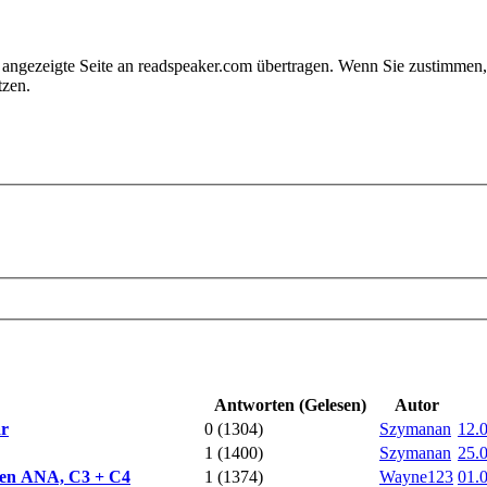
e angezeigte Seite an readspeaker.com übertragen. Wenn Sie zustimme
tzen.
Antworten (Gelesen)
Autor
ar
0 (1304)
Szymanan
12.
1 (1400)
Szymanan
25.
iven ANA, C3 + C4
1 (1374)
Wayne123
01.