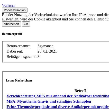
Vorlesen
Vorlesefunktion
Bei der Nutzung der Vorlesefunktion werden Ihre IP-Adresse und di
auswählen, wird der Cookie akzeptiert und Sie können den Dienst nu
Abbrechen
Ok
Benutzerprofil
Benutzername:
Szymanan
Dabei seit:
25. 02. 2021
Beiträge insgesamt:
3
Letzte Nachrichten
Betreff
Verschlechterung MPA nur anhand der Antikörper feststellb
MPA, Myasthenia Gravis und ständiger Schnupfen
Echte Thymushyperplasie und diverse Antikörper mit negat