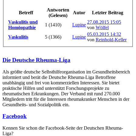
Antworten
Betreff
Autor
Letzter Beitrag
(Gelesen)
Vaskulitis und
27.08.2015 15:05
1 (1410)
Lupine
Homöopathie
von
Wölfel
05.03.2015 14:32
Vaskulitis
5 (1366)
Lupine
von
Reinhold-Keller
Die Deutsche Rheuma-Liga
Als größte deutsche Selbsthilfe­organisation im Gesundheitsbereich
informiert und berät die Deutsche Rheuma-Liga Betroffene
unabhängig und frei von kommerziellen Interessen. Sie bietet
praktische Hilfen und unterstützt Forschungsprojekte zu
rheumatischen Erkrankungen. Der Verband mit rund 270.000
Mitgliedern tritt für die Interessen rheumakranker Menschen in der
Gesundheits- und Sozialpolitik ein.
Facebook
Kennen Sie schon die Facebook-Seite der Deutschen Rheuma-
Liga?