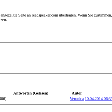
e angezeigte Seite an readspeaker.com übertragen. Wenn Sie zustimme
tzen.
Antworten (Gelesen)
Autor
306)
Veronica
10.04.2014 06:3