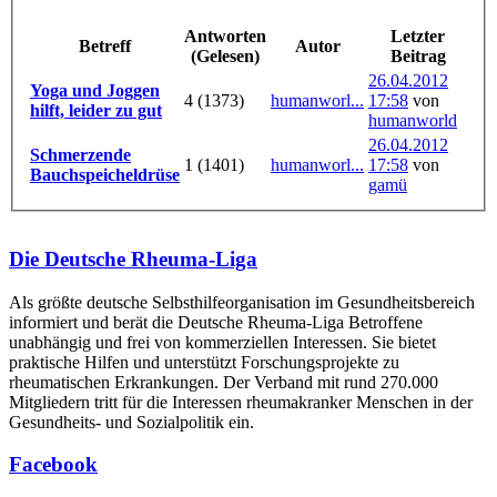
Antworten
Letzter
Betreff
Autor
(Gelesen)
Beitrag
26.04.2012
Yoga und Joggen
4 (1373)
humanworl...
17:58
von
hilft, leider zu gut
humanworld
26.04.2012
Schmerzende
1 (1401)
humanworl...
17:58
von
Bauchspeicheldrüse
gamü
Die Deutsche Rheuma-Liga
Als größte deutsche Selbsthilfe­organisation im Gesundheitsbereich
informiert und berät die Deutsche Rheuma-Liga Betroffene
unabhängig und frei von kommerziellen Interessen. Sie bietet
praktische Hilfen und unterstützt Forschungsprojekte zu
rheumatischen Erkrankungen. Der Verband mit rund 270.000
Mitgliedern tritt für die Interessen rheumakranker Menschen in der
Gesundheits- und Sozialpolitik ein.
Facebook