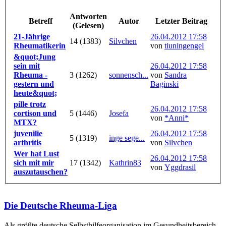
Antworten
Betreff
Autor
Letzter Beitrag
(Gelesen)
21-Jährige
26.04.2012 17:58
14 (1383)
Silvchen
Rheumatikerin
von
tiuningengel
&quot;Jung
sein mit
26.04.2012 17:58
Rheuma -
3 (1262)
sonnensch...
von
Sandra
gestern und
Baginski
heute&quot;
pille trotz
26.04.2012 17:58
cortison und
5 (1446)
Josefa
von
*Anni*
MTX?
juvenilie
26.04.2012 17:58
5 (1319)
inge sege...
arthritis
von
Silvchen
Wer hat Lust
26.04.2012 17:58
sich mit mir
17 (1342)
Kathrin83
von
Yggdrasil
auszutauschen?
Die Deutsche Rheuma-Liga
Als größte deutsche Selbsthilfe­organisation im Gesundheitsbereich