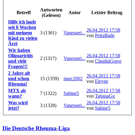
Antworten
Betreff
Autor
Letzter Beitrag
(Gelesen)
Hilfe ich laufe
seit 8 Wochen
26.04.2012 17:58
mit meinem
3 (1361)
Vanesseri...
von
PetraBade
Kind zu vielen
Ärzt
Wir haben
Oligoartritis
26.04.2012 17:58
2 (1317)
Vanesseri...
und viele
von
ClaudiaGrave
Fragen!!!
2 Jahre alt
26.04.2012 17:58
und schon
15 (1359)
marc2002
von
Eleyne
Rheuma!
MTX ab
26.04.2012 17:58
7 (1322)
Sabine5
wann?
von
TatjanaGu
Was wird
26.04.2012 17:58
3 (1328)
Vanesseri...
jetzt?
von
Sabine5
Die Deutsche Rheuma-Liga