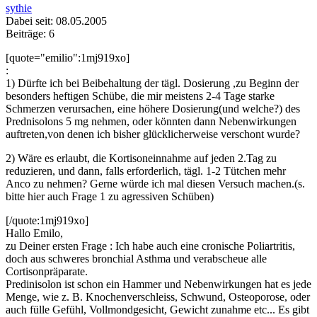
sythie
Dabei seit: 08.05.2005
Beiträge: 6
[quote="emilio":1mj919xo]
:
1) Dürfte ich bei Beibehaltung der tägl. Dosierung ,zu Beginn der
besonders heftigen Schübe, die mir meistens 2-4 Tage starke
Schmerzen verursachen, eine höhere Dosierung(und welche?) des
Prednisolons 5 mg nehmen, oder könnten dann Nebenwirkungen
auftreten,von denen ich bisher glücklicherweise verschont wurde?
2) Wäre es erlaubt, die Kortisoneinnahme auf jeden 2.Tag zu
reduzieren, und dann, falls erforderlich, tägl. 1-2 Tütchen mehr
Anco zu nehmen? Gerne würde ich mal diesen Versuch machen.(s.
bitte hier auch Frage 1 zu agressiven Schüben)
[/quote:1mj919xo]
Hallo Emilo,
zu Deiner ersten Frage : Ich habe auch eine cronische Poliartritis,
doch aus schweres bronchial Asthma und verabscheue alle
Cortisonpräparate.
Predinisolon ist schon ein Hammer und Nebenwirkungen hat es jede
Menge, wie z. B. Knochenverschleiss, Schwund, Osteoporose, oder
auch fülle Gefühl, Vollmondgesicht, Gewicht zunahme etc... Es gibt