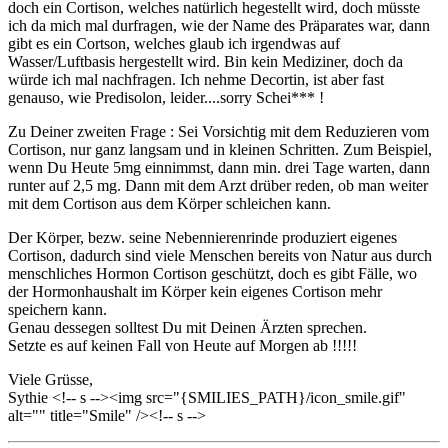
doch ein Cortison, welches natürlich hegestellt wird, doch müsste
ich da mich mal durfragen, wie der Name des Präparates war, dann
gibt es ein Cortson, welches glaub ich irgendwas auf
Wasser/Luftbasis hergestellt wird. Bin kein Mediziner, doch da
würde ich mal nachfragen. Ich nehme Decortin, ist aber fast
genauso, wie Predisolon, leider....sorry Schei*** !
Zu Deiner zweiten Frage : Sei Vorsichtig mit dem Reduzieren vom
Cortison, nur ganz langsam und in kleinen Schritten. Zum Beispiel,
wenn Du Heute 5mg einnimmst, dann min. drei Tage warten, dann
runter auf 2,5 mg. Dann mit dem Arzt drüber reden, ob man weiter
mit dem Cortison aus dem Körper schleichen kann.
Der Körper, bezw. seine Nebennierenrinde produziert eigenes
Cortison, dadurch sind viele Menschen bereits von Natur aus durch
menschliches Hormon Cortison geschützt, doch es gibt Fälle, wo
der Hormonhaushalt im Körper kein eigenes Cortison mehr
speichern kann.
Genau dessegen solltest Du mit Deinen Ärzten sprechen.
Setzte es auf keinen Fall von Heute auf Morgen ab !!!!!
Viele Grüsse,
Sythie <!-- s
--><img src="{SMILIES_PATH}/icon_smile.gif"
alt="
" title="Smile" /><!-- s
-->