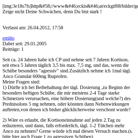
[img:3e18s7fs]http&#58;//www&#46;eckis&#46;at/eckgif08/bilder/g
Zeige nicht Deine Schwächen, denn Du bist stark !
Verfasst am: 26.04.2012, 17:58
emilio
Dabei seit: 29.01.2005
Beiträge: 1
Seit ca. 24 Jahren habe ich CP und nehme seit 7 Jahren Kortison,
seit etwa 5 Jahren täglich 3,5 bis max. 7,5 mg, und das, wenn die
Schübe besonders "agressiv" sind.Zusätzlich nehme ich 1mal tägl.
Anco Granulat 600mg Ibuprofen.
Meine Fragen sind:
1) Dürfte ich bei Beibehaltung der tägl. Dosierung ,zu Beginn der
besonders heftigen Schübe, die mir meistens 2-4 Tage starke
Schmerzen verursachen, eine höhere Dosierung(und welche?) des
Prednisolons 5 mg nehmen, oder könnten dann Nebenwirkungen
auftreten,von denen ich bisher glücklicherweise verschont wurde?
2) Wäre es erlaubt, die Kortisoneinnahme auf jeden 2.Tag zu
reduzieren, und dann, falls erforderlich, tägl. 1-2 Tütchen mehr
Anco zu nehmen? Gerne würde ich mal diesen Versuch machen.(s.
bitte hier auch Frage 1 zu agressiven Schüben)