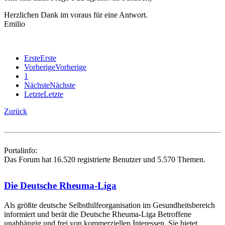
Herzlichen Dank im voraus für eine Antwort.
Emilio
Erste
Erste
Vorherige
Vorherige
1
Nächste
Nächste
Letzte
Letzte
Zurück
Portalinfo:
Das Forum hat 16.520 registrierte Benutzer und 5.570 Themen.
Die Deutsche Rheuma-Liga
Als größte deutsche Selbsthilfe­organisation im Gesundheitsbereich
informiert und berät die Deutsche Rheuma-Liga Betroffene
unabhängig und frei von kommerziellen Interessen. Sie bietet