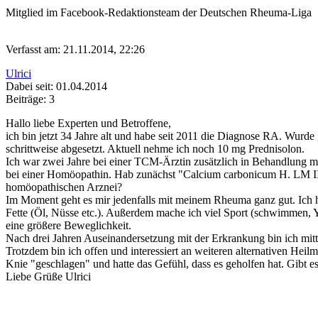
Mitglied im Facebook-Redaktionsteam der Deutschen Rheuma-Liga
Verfasst am: 21.11.2014, 22:26
Ulrici
Dabei seit: 01.04.2014
Beiträge: 3
Hallo liebe Experten und Betroffene,
ich bin jetzt 34 Jahre alt und habe seit 2011 die Diagnose RA. Wurd
schrittweise abgesetzt. Aktuell nehme ich noch 10 mg Prednisolon.
Ich war zwei Jahre bei einer TCM-Ärztin zusätzlich in Behandlung m
bei einer Homöopathin. Hab zunächst "Calcium carbonicum H. LM III
homöopathischen Arznei?
Im Moment geht es mir jedenfalls mit meinem Rheuma ganz gut. Ich h
Fette (Öl, Nüsse etc.). Außerdem mache ich viel Sport (schwimmen, 
eine größere Beweglichkeit.
Nach drei Jahren Auseinandersetzung mit der Erkrankung bin ich mitt
Trotzdem bin ich offen und interessiert an weiteren alternativen He
Knie "geschlagen" und hatte das Gefühl, dass es geholfen hat. Gibt 
Liebe Grüße Ulrici