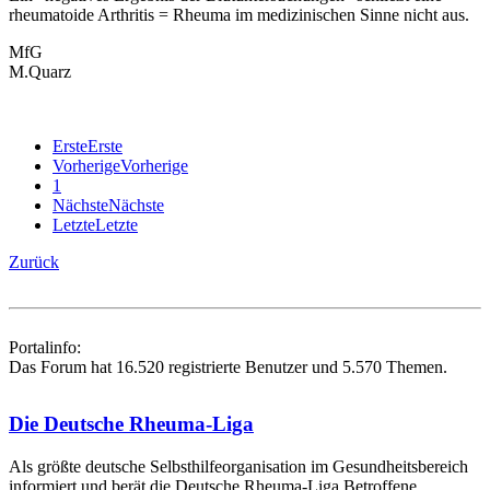
rheumatoide Arthritis = Rheuma im medizinischen Sinne nicht aus.
MfG
M.Quarz
Erste
Erste
Vorherige
Vorherige
1
Nächste
Nächste
Letzte
Letzte
Zurück
Portalinfo:
Das Forum hat 16.520 registrierte Benutzer und 5.570 Themen.
Die Deutsche Rheuma-Liga
Als größte deutsche Selbsthilfe­organisation im Gesundheitsbereich
informiert und berät die Deutsche Rheuma-Liga Betroffene