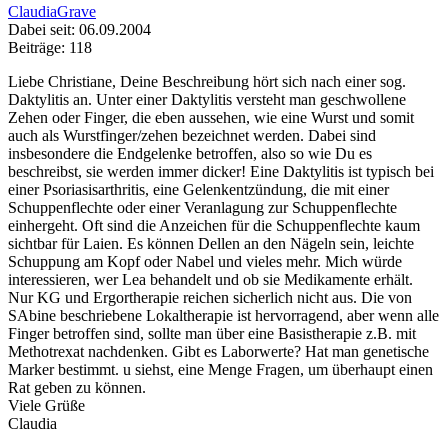
ClaudiaGrave
Dabei seit: 06.09.2004
Beiträge: 118
Liebe Christiane, Deine Beschreibung hört sich nach einer sog.
Daktylitis an. Unter einer Daktylitis versteht man geschwollene
Zehen oder Finger, die eben aussehen, wie eine Wurst und somit
auch als Wurstfinger/zehen bezeichnet werden. Dabei sind
insbesondere die Endgelenke betroffen, also so wie Du es
beschreibst, sie werden immer dicker! Eine Daktylitis ist typisch bei
einer Psoriasisarthritis, eine Gelenkentzündung, die mit einer
Schuppenflechte oder einer Veranlagung zur Schuppenflechte
einhergeht. Oft sind die Anzeichen für die Schuppenflechte kaum
sichtbar für Laien. Es können Dellen an den Nägeln sein, leichte
Schuppung am Kopf oder Nabel und vieles mehr. Mich würde
interessieren, wer Lea behandelt und ob sie Medikamente erhält.
Nur KG und Ergortherapie reichen sicherlich nicht aus. Die von
SAbine beschriebene Lokaltherapie ist hervorragend, aber wenn alle
Finger betroffen sind, sollte man über eine Basistherapie z.B. mit
Methotrexat nachdenken. Gibt es Laborwerte? Hat man genetische
Marker bestimmt. u siehst, eine Menge Fragen, um überhaupt einen
Rat geben zu können.
Viele Grüße
Claudia