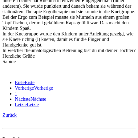
unsere Tochter hat Rheuma in einzelnen Fingergelenken (unter
anderem). Sie wurde punktiert und danach bekam sie während der
stationären Therapie Ergotherapie und sie konnte in die Knetgruppe.
Bei der Ergo zum Beispiel musste sie Murmeln aus einem großen
Topf fischen, der mit gekühltem Raps gefüllt war. Das macht den
Kindern Spaß.
In der Knetgruppe wurde den Kindern unter Anleitung gezeigt, wie
sie Knete richtig (!) kneten, damit es für die Finger und
Handgelenke gut ist.
In welcher rheumatologischen Betreuung bist du mit deiner Tochter?
Herzliche Grüße
Sabine
Erste
Erste
Vorherige
Vorherige
1
Nächste
Nächste
Letzte
Letzte
Zurück