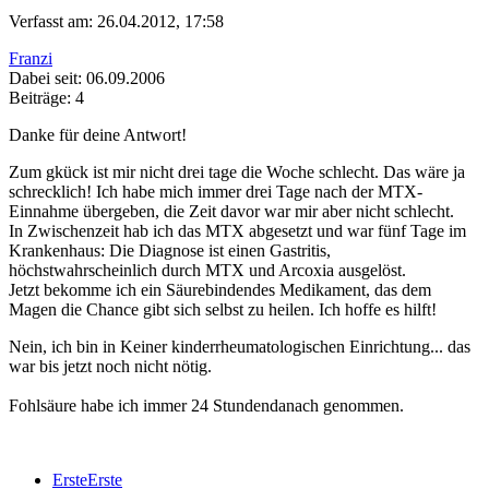
Verfasst am: 26.04.2012, 17:58
Franzi
Dabei seit: 06.09.2006
Beiträge: 4
Danke für deine Antwort!
Zum gkück ist mir nicht drei tage die Woche schlecht. Das wäre ja
schrecklich! Ich habe mich immer drei Tage nach der MTX-
Einnahme übergeben, die Zeit davor war mir aber nicht schlecht.
In Zwischenzeit hab ich das MTX abgesetzt und war fünf Tage im
Krankenhaus: Die Diagnose ist einen Gastritis,
höchstwahrscheinlich durch MTX und Arcoxia ausgelöst.
Jetzt bekomme ich ein Säurebindendes Medikament, das dem
Magen die Chance gibt sich selbst zu heilen. Ich hoffe es hilft!
Nein, ich bin in Keiner kinderrheumatologischen Einrichtung... das
war bis jetzt noch nicht nötig.
Fohlsäure habe ich immer 24 Stundendanach genommen.
Erste
Erste