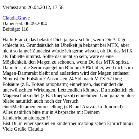
Verfasst am: 26.04.2012, 17:58
ClaudiaGrave
Dabei seit: 06.09.2004
Beiträge: 118
Hallo Franzi, das belastet Dich ja ganz schön, wenn Dir 3 Tage
schlecht ist. Grundsätzlich ist Übelkeit ja bekannt bei MTX, aber
nicht so lange! Zunächst würde ich gerne wissen, ob Du das MTX
als Tablette nimmst. Sollte das nicht so sein, wäre es eine
Möglichkeit, den Magen zu schonen, wenn Du das MTX spritzt.
Daurch ist die Serumspiegel im Bltu um 30% höher, weil nichts im
Magen-Darmtrakt bleibt und außerdem wird der Magen entlastet.
Nimmst Du Folsäure? Ansonsten 24 Std. nach MTX 5-10mg
Folsäure (z.B. Folsan ratiopharm) einnehmen, das mindert die
unerwünschten Wirkungen. Letztendlich könntest Du zusätzlich ein
Magenschutzmittel (z.B. Omeprazol) einnehmen. Und ganz Schluss
bliebe natürlich auch noch der Versuch
einerMedikamentenumstellung (z.B. auf Arava= Leflunomid)
Alles natürlich bitte nur in Absprache mit Deinem
Kinderrheumatologen!!!
Bist Du in einer speziiellen kinderrheumatologischen Einriichtung?
Viele Grüße Claudia