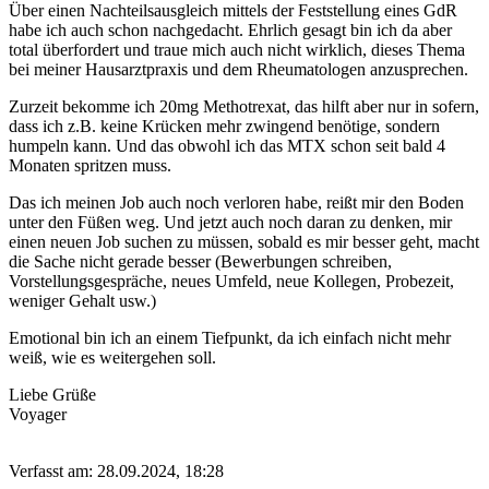
Über einen Nachteilsausgleich mittels der Feststellung eines GdR
habe ich auch schon nachgedacht. Ehrlich gesagt bin ich da aber
total überfordert und traue mich auch nicht wirklich, dieses Thema
bei meiner Hausarztpraxis und dem Rheumatologen anzusprechen.
Zurzeit bekomme ich 20mg Methotrexat, das hilft aber nur in sofern,
dass ich z.B. keine Krücken mehr zwingend benötige, sondern
humpeln kann. Und das obwohl ich das MTX schon seit bald 4
Monaten spritzen muss.
Das ich meinen Job auch noch verloren habe, reißt mir den Boden
unter den Füßen weg. Und jetzt auch noch daran zu denken, mir
einen neuen Job suchen zu müssen, sobald es mir besser geht, macht
die Sache nicht gerade besser (Bewerbungen schreiben,
Vorstellungsgespräche, neues Umfeld, neue Kollegen, Probezeit,
weniger Gehalt usw.)
Emotional bin ich an einem Tiefpunkt, da ich einfach nicht mehr
weiß, wie es weitergehen soll.
Liebe Grüße
Voyager
Verfasst am: 28.09.2024, 18:28