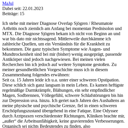
MaJul
Dabei seit: 22.01.2023
Beiträge: 15
Ich stehe mit meiner Diagnose Overlap Sjögren / Rheumatoie
Arthritis noch ziemlich am Anfang bei momentan Prednisolon und
MTX. Die Diagnose Sjögren bekam ich nicht von Beginn an und
war bis dato mir nichtssagend. Mittlerweile durchkämme ich
zahlreiche Quellen, um ein Verständnis für die Krankheit zu
bekommen. Die ganz typischen Symptome wie Augen- und
Mundtrockenheit sind bei mir (bisher) wenig ausgeprägt, passende
Antikörper sind jedoch nachgewiesen. Bei meinen vielen
Recherchen bin ich jedoch auf weitere Symptome gestoßen. Zu
meiner gesundheitlichen Vorgeschichte muss ich in diesem
Zusammenhang folgendes erwähnen:
Seit ca. 15 Jahren leide ich u.a. unter einer schweren Opstipation.
Diese schlich sich ganz langsam in mein Leben. Es kamen heftigste
regelmäßige Darmkrämpfe, Blähungen, ein sehr empfindlicher
Magen, Sodbrennen, Völlegefühl, schwere Schlafstörungen bis hin
zur Depression uva. hinzu. Ich geriet nach Jahren des Aushaltens an
meine physische und psychische Grenze, fiel in einen schweren
Erschöpfungszustand übergehend in eine Fatique. Eine Odyssee
durch Arztpraxen verschiedenster Richtungen, Kliniken brachte mir,
„außer“ die Arbeitsunfähigkeit, keine gravierenden Verbesserungen.
Organisch sei nichts Bedeutendes zu finden, also