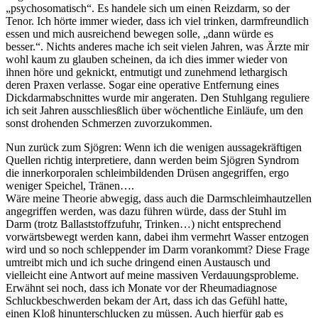
„psychosomatisch“. Es handele sich um einen Reizdarm, so der
Tenor. Ich hörte immer wieder, dass ich viel trinken, darmfreundlich
essen und mich ausreichend bewegen solle, „dann würde es
besser.“. Nichts anderes mache ich seit vielen Jahren, was Ärzte mir
wohl kaum zu glauben scheinen, da ich dies immer wieder von
ihnen höre und geknickt, entmutigt und zunehmend lethargisch
deren Praxen verlasse. Sogar eine operative Entfernung eines
Dickdarmabschnittes wurde mir angeraten. Den Stuhlgang reguliere
ich seit Jahren ausschliesßlich über wöchentliche Einläufe, um den
sonst drohenden Schmerzen zuvorzukommen.
Nun zurück zum Sjögren: Wenn ich die wenigen aussagekräftigen
Quellen richtig interpretiere, dann werden beim Sjögren Syndrom
die innerkorporalen schleimbildenden Drüsen angegriffen, ergo
weniger Speichel, Tränen….
Wäre meine Theorie abwegig, dass auch die Darmschleimhautzellen
angegriffen werden, was dazu führen würde, dass der Stuhl im
Darm (trotz Ballaststoffzufuhr, Trinken…) nicht entsprechend
vorwärtsbewegt werden kann, dabei ihm vermehrt Wasser entzogen
wird und so noch schleppender im Darm vorankommt? Diese Frage
umtreibt mich und ich suche dringend einen Austausch und
vielleicht eine Antwort auf meine massiven Verdauungsprobleme.
Erwähnt sei noch, dass ich Monate vor der Rheumadiagnose
Schluckbeschwerden bekam der Art, dass ich das Gefühl hatte,
einen Kloß hinunterschlucken zu müssen. Auch hierfür gab es