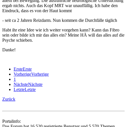
allem bei Bewegung. Die ausführliche neurologische Untersuchung
ergab nichts. Auch das Kopf MRT war unauffällig. Ich habe den
Eindruck, dass es von der Haut kommt
- seit ca 2 Jahren Reizdarm. Nun kommen die Durchfälle täglich
Habt ihr eine Idee wie ich weiter vorgehen kann? Kann das Fibro
sein oder bilde ich mir das alles ein? Meine HÄ will das alles auf die
Psyche schieben.
Danke!
Erste
Erste
Vorherige
Vorherige
1
Nächste
Nächste
Letzte
Letzte
Zurück
Portalinfo:
Das Forum hat 16.520 registrierte Benutzer und 5.570 Themen.