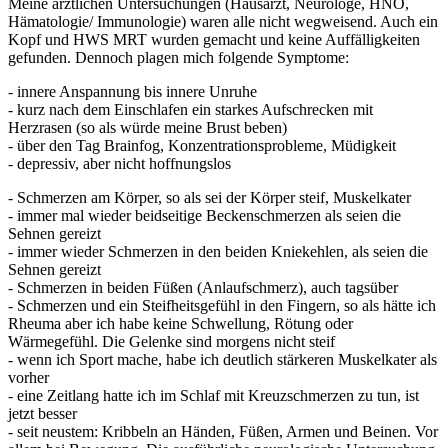
Meine ärztlichen Untersuchungen (Hausarzt, Neurologe, HNO,
Hämatologie/ Immunologie) waren alle nicht wegweisend. Auch ein
Kopf und HWS MRT wurden gemacht und keine Auffälligkeiten
gefunden. Dennoch plagen mich folgende Symptome:
- innere Anspannung bis innere Unruhe
- kurz nach dem Einschlafen ein starkes Aufschrecken mit
Herzrasen (so als würde meine Brust beben)
- über den Tag Brainfog, Konzentrationsprobleme, Müdigkeit
- depressiv, aber nicht hoffnungslos
- Schmerzen am Körper, so als sei der Körper steif, Muskelkater
- immer mal wieder beidseitige Beckenschmerzen als seien die
Sehnen gereizt
- immer wieder Schmerzen in den beiden Kniekehlen, als seien die
Sehnen gereizt
- Schmerzen in beiden Füßen (Anlaufschmerz), auch tagsüber
- Schmerzen und ein Steifheitsgefühl in den Fingern, so als hätte ich
Rheuma aber ich habe keine Schwellung, Rötung oder
Wärmegefühl. Die Gelenke sind morgens nicht steif
- wenn ich Sport mache, habe ich deutlich stärkeren Muskelkater als
vorher
- eine Zeitlang hatte ich im Schlaf mit Kreuzschmerzen zu tun, ist
jetzt besser
- seit neustem: Kribbeln an Händen, Füßen, Armen und Beinen. Vor