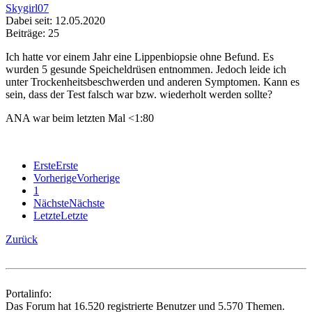
Skygirl07
Dabei seit: 12.05.2020
Beiträge: 25
Ich hatte vor einem Jahr eine Lippenbiopsie ohne Befund. Es
wurden 5 gesunde Speicheldrüsen entnommen. Jedoch leide ich
unter Trockenheitsbeschwerden und anderen Symptomen. Kann es
sein, dass der Test falsch war bzw. wiederholt werden sollte?
ANA war beim letzten Mal <1:80
Erste
Erste
Vorherige
Vorherige
1
Nächste
Nächste
Letzte
Letzte
Zurück
Portalinfo:
Das Forum hat 16.520 registrierte Benutzer und 5.570 Themen.