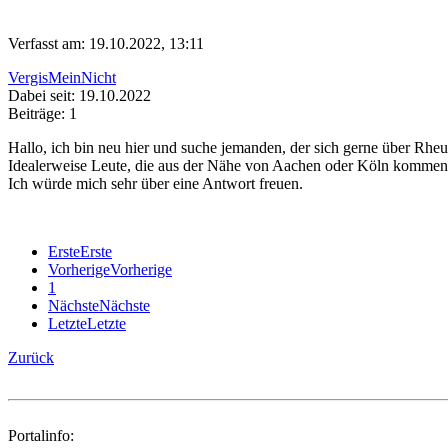
Verfasst am: 19.10.2022, 13:11
VergisMeinNicht
Dabei seit: 19.10.2022
Beiträge: 1
Hallo, ich bin neu hier und suche jemanden, der sich gerne über Rh
Idealerweise Leute, die aus der Nähe von Aachen oder Köln kommen
Ich würde mich sehr über eine Antwort freuen.
Erste
Erste
Vorherige
Vorherige
1
Nächste
Nächste
Letzte
Letzte
Zurück
Portalinfo: