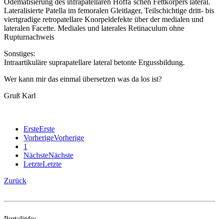
Ödematisierung des infrapatellaren Hoffa´schen Fettkörpers lateral.
Lateralisierte Patella im femoralen Gleitlager, Teilschichtige dritt- bis
viertgradige retropatellare Knorpeldefekte über der medialen und
lateralen Facette. Mediales und laterales Retinaculum ohne
Rupturnachweis
Sonstiges:
Intraartikuläre suprapatellare lateral betonte Ergussbildung.
Wer kann mir das einmal übersetzen was da los ist?
Gruß Karl​
Erste
Erste
Vorherige
Vorherige
1
Nächste
Nächste
Letzte
Letzte
Zurück
Portalinfo: