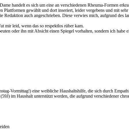
 der Dame handelt es sich um eine an verschiedenen Rheuma-Formen erkr
en Plattformen gewählt und dort inseriert, leider vergebens und mit s
nd die Redaktion auch angeschrieben. Diese verwies mich, aufgrund des 
Tut mir leid, wenn das so respektlos rüber kam.
euten oder ihn mit Absicht einen Spiegel vorhalten, sondern ich habe e
stag-Vormittag!) eine weibliche Haushaltshilfe, die sich durch Empath
 (59J) im Haushalt unterstützt werden, die aufgrund verschiedener chron
neiden