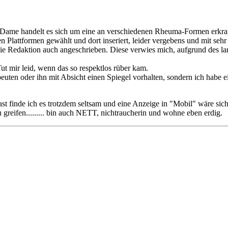
 der Dame handelt es sich um eine an verschiedenen Rheuma-Formen erkr
en Plattformen gewählt und dort inseriert, leider vergebens und mit s
nd die Redaktion auch angeschrieben. Diese verwies mich, aufgrund des 
Tut mir leid, wenn das so respektlos rüber kam.
euten oder ihn mit Absicht einen Spiegel vorhalten, sondern ich habe e
ast finde ich es trotzdem seltsam und eine Anzeige in "Mobil" wäre sich
zu greifen......... bin auch NETT, nichtraucherin und wohne eben erdig.