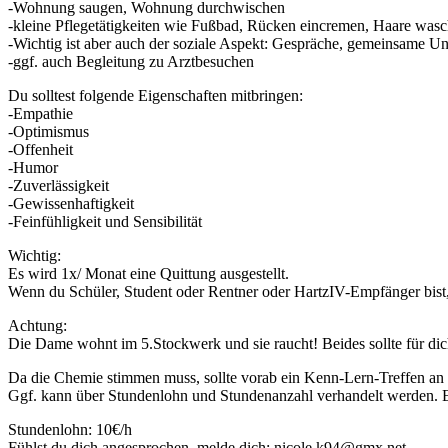
-Wohnung saugen, Wohnung durchwischen
-kleine Pflegetätigkeiten wie Fußbad, Rücken eincremen, Haare was
-Wichtig ist aber auch der soziale Aspekt: Gespräche, gemeinsame
-ggf. auch Begleitung zu Arztbesuchen
Du solltest folgende Eigenschaften mitbringen:
-Empathie
-Optimismus
-Offenheit
-Humor
-Zuverlässigkeit
-Gewissenhaftigkeit
-Feinfühligkeit und Sensibilität
Wichtig:
Es wird 1x/ Monat eine Quittung ausgestellt.
Wenn du Schüler, Student oder Rentner oder HartzIV-Empfänger bist, a
Achtung:
Die Dame wohnt im 5.Stockwerk und sie raucht! Beides sollte für dic
Da die Chemie stimmen muss, sollte vorab ein Kenn-Lern-Treffen an e
Ggf. kann über Stundenlohn und Stundenanzahl verhandelt werden. 
Stundenlohn: 10€/h
Fühlst du dich angesprochen, melde dich: nicole.k94@gmx.net