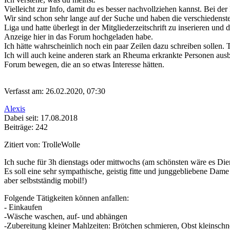
Vielleicht zur Info, damit du es besser nachvollziehen kannst. Bei
Wir sind schon sehr lange auf der Suche und haben die verschiedenst
Liga und hatte überlegt in der Mitgliederzeitschrift zu inserieren u
Anzeige hier in das Forum hochgeladen habe.
Ich hätte wahrscheinlich noch ein paar Zeilen dazu schreiben sollen. 
Ich will auch keine anderen stark an Rheuma erkrankte Personen ausb
Forum bewegen, die an so etwas Interesse hätten.
Verfasst am: 26.02.2020, 07:30
Alexis
Dabei seit: 17.08.2018
Beiträge: 242
Zitiert von: TrolleWolle
Ich suche für 3h dienstags oder mittwochs (am schönsten wäre es Dien
Es soll eine sehr sympathische, geistig fitte und junggebliebene Dame
aber selbstständig mobil!)
Folgende Tätigkeiten können anfallen:
- Einkaufen
-Wäsche waschen, auf- und abhängen
-Zubereitung kleiner Mahlzeiten: Brötchen schmieren, Obst kleinsch