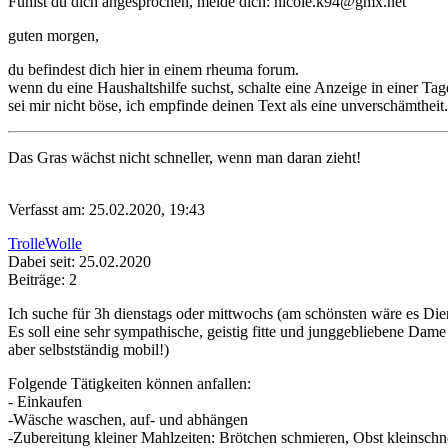
Fühlst du dich angesprochen, melde dich: nicole.k94@gmx.net
guten morgen,
du befindest dich hier in einem rheuma forum.
wenn du eine Haushaltshilfe suchst, schalte eine Anzeige in einer Tag
sei mir nicht böse, ich empfinde deinen Text als eine unverschämtheit.
Das Gras wächst nicht schneller, wenn man daran zieht!
Verfasst am: 25.02.2020, 19:43
TrolleWolle
Dabei seit: 25.02.2020
Beiträge: 2
Ich suche für 3h dienstags oder mittwochs (am schönsten wäre es Dien
Es soll eine sehr sympathische, geistig fitte und junggebliebene Dame
aber selbstständig mobil!)
Folgende Tätigkeiten können anfallen:
- Einkaufen
-Wäsche waschen, auf- und abhängen
-Zubereitung kleiner Mahlzeiten: Brötchen schmieren, Obst kleinsch