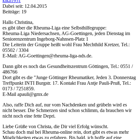
kika1951
Dabei seit: 12.04.2015
Beiträge: 19
Hallo Christina,
es gibt über die Rheuma-Liga eine Selbsthilfegruppe:
Rheuma-Liga Niedersachsen, AG-Goettingen, jeden Dienstag im
Seniorenzentrum Ingeborg-Nahnsen-Platz 1
Die Leiterin der Gruppe heißt wohl Frau Mechthild Kretzer, Tel.:
05502 / 3304
E-Mail: AG-Goettingen@rheuma-liga-nds.de.
Dann gibt es noch das Gesundheitszentrum Göttingen, Tel.: 0551 /
486766
Dort gibt es die "Junge Göttinger Rheumatiker, Jeden 3. Donnerstag
Treffpunkt INTI Burgstr. 17. Kontakt Frau Antje Pauli-Pruß, Tel.:
0173 / 7251859.
E-Mail apauli@gmx.de
Also, raffe Dich auf, nur vom Nachdenken und grübeln wird es
nicht besser. Die Schmerzen sind schon schlimm, da brauchen wir
nicht noch eine fette Depri.
Liebe Grüße von Christa, die Dir viel Erfolg wünscht.
Schau doch mal bei Rheuma-online rein, dort gibt es etwas mehr
Möglichkeiten etwas zu erfahren. Bis bald, ich hoffe auf eine