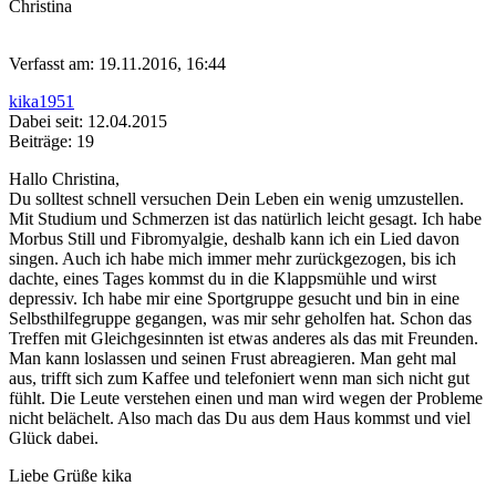
Christina
Verfasst am: 19.11.2016, 16:44
kika1951
Dabei seit: 12.04.2015
Beiträge: 19
Hallo Christina,
Du solltest schnell versuchen Dein Leben ein wenig umzustellen.
Mit Studium und Schmerzen ist das natürlich leicht gesagt. Ich habe
Morbus Still und Fibromyalgie, deshalb kann ich ein Lied davon
singen. Auch ich habe mich immer mehr zurückgezogen, bis ich
dachte, eines Tages kommst du in die Klappsmühle und wirst
depressiv. Ich habe mir eine Sportgruppe gesucht und bin in eine
Selbsthilfegruppe gegangen, was mir sehr geholfen hat. Schon das
Treffen mit Gleichgesinnten ist etwas anderes als das mit Freunden.
Man kann loslassen und seinen Frust abreagieren. Man geht mal
aus, trifft sich zum Kaffee und telefoniert wenn man sich nicht gut
fühlt. Die Leute verstehen einen und man wird wegen der Probleme
nicht belächelt. Also mach das Du aus dem Haus kommst und viel
Glück dabei.
Liebe Grüße kika