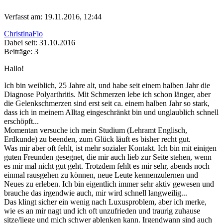
Verfasst am: 19.11.2016, 12:44
ChristinaFlo
Dabei seit: 31.10.2016
Beiträge: 3
Hallo!
Ich bin weiblich, 25 Jahre alt, und habe seit einem halben Jahr die
Diagnose Polyarthritis. Mit Schmerzen lebe ich schon länger, aber
die Gelenkschmerzen sind erst seit ca. einem halben Jahr so stark,
dass ich in meinem Alltag eingeschränkt bin und unglaublich schnell
erschöpft...
Momentan versuche ich mein Studium (Lehramt Englisch,
Erdkunde) zu beenden, zum Glück läuft es bisher recht gut.
Was mir aber oft fehlt, ist mehr sozialer Kontakt. Ich bin mit einigen
guten Freunden gesegnet, die mir auch lieb zur Seite stehen, wenn
es mir mal nicht gut geht. Trotzdem fehlt es mir sehr, abends noch
einmal rausgehen zu können, neue Leute kennenzulernen und
Neues zu erleben. Ich bin eigentlich immer sehr aktiv gewesen und
brauche das irgendwie auch, mir wird schnell langweilig...
Das klingt sicher ein wenig nach Luxusproblem, aber ich merke,
wie es an mir nagt und ich oft unzufrieden und traurig zuhause
sitze/liege und mich schwer ablenken kann. Irgendwann sind auch