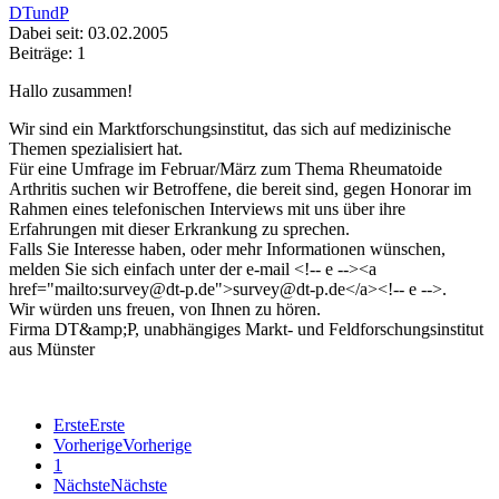
DTundP
Dabei seit: 03.02.2005
Beiträge: 1
Hallo zusammen!
Wir sind ein Marktforschungsinstitut, das sich auf medizinische
Themen spezialisiert hat.
Für eine Umfrage im Februar/März zum Thema Rheumatoide
Arthritis suchen wir Betroffene, die bereit sind, gegen Honorar im
Rahmen eines telefonischen Interviews mit uns über ihre
Erfahrungen mit dieser Erkrankung zu sprechen.
Falls Sie Interesse haben, oder mehr Informationen wünschen,
melden Sie sich einfach unter der e-mail <!-- e --><a
href="mailto:survey@dt-p.de">survey@dt-p.de</a><!-- e -->.
Wir würden uns freuen, von Ihnen zu hören.
Firma DT&amp;P, unabhängiges Markt- und Feldforschungsinstitut
aus Münster
Erste
Erste
Vorherige
Vorherige
1
Nächste
Nächste