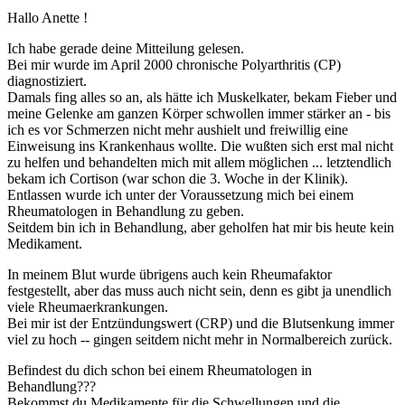
Hallo Anette !
Ich habe gerade deine Mitteilung gelesen.
Bei mir wurde im April 2000 chronische Polyarthritis (CP)
diagnostiziert.
Damals fing alles so an, als hätte ich Muskelkater, bekam Fieber und
meine Gelenke am ganzen Körper schwollen immer stärker an - bis
ich es vor Schmerzen nicht mehr aushielt und freiwillig eine
Einweisung ins Krankenhaus wollte. Die wußten sich erst mal nicht
zu helfen und behandelten mich mit allem möglichen ... letztendlich
bekam ich Cortison (war schon die 3. Woche in der Klinik).
Entlassen wurde ich unter der Voraussetzung mich bei einem
Rheumatologen in Behandlung zu geben.
Seitdem bin ich in Behandlung, aber geholfen hat mir bis heute kein
Medikament.
In meinem Blut wurde übrigens auch kein Rheumafaktor
festgestellt, aber das muss auch nicht sein, denn es gibt ja unendlich
viele Rheumaerkrankungen.
Bei mir ist der Entzündungswert (CRP) und die Blutsenkung immer
viel zu hoch -- gingen seitdem nicht mehr in Normalbereich zurück.
Befindest du dich schon bei einem Rheumatologen in
Behandlung???
Bekommst du Medikamente für die Schwellungen und die