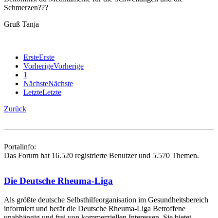
Schmerzen???
Gruß Tanja
Erste
Erste
Vorherige
Vorherige
1
Nächste
Nächste
Letzte
Letzte
Zurück
Portalinfo:
Das Forum hat 16.520 registrierte Benutzer und 5.570 Themen.
Die Deutsche Rheuma-Liga
Als größte deutsche Selbsthilfe­organisation im Gesundheitsbereich
informiert und berät die Deutsche Rheuma-Liga Betroffene
unabhängig und frei von kommerziellen Interessen. Sie bietet