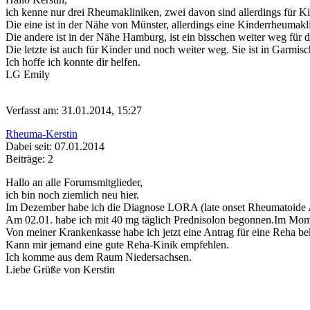
ich kenne nur drei Rheumakliniken, zwei davon sind allerdings für Ki
Die eine ist in der Nähe von Münster, allerdings eine Kinderrheumakli
Die andere ist in der Nähe Hamburg, ist ein bisschen weiter weg für d
Die letzte ist auch für Kinder und noch weiter weg. Sie ist in Garmis
Ich hoffe ich konnte dir helfen.
LG Emily
Verfasst am: 31.01.2014, 15:27
Rheuma-Kerstin
Dabei seit: 07.01.2014
Beiträge: 2
Hallo an alle Forumsmitglieder,
ich bin noch ziemlich neu hier.
Im Dezember habe ich die Diagnose LORA (late onset Rheumatoide Ar
Am 02.01. habe ich mit 40 mg täglich Prednisolon begonnen.Im Moment
Von meiner Krankenkasse habe ich jetzt eine Antrag für eine Reha 
Kann mir jemand eine gute Reha-Kinik empfehlen.
Ich komme aus dem Raum Niedersachsen.
Liebe Grüße von Kerstin