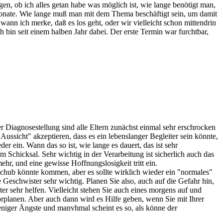
n, ob ich alles getan habe was möglich ist, wie lange benötigt man,
Monate. Wie lange muß man mit dem Thema beschäftigt sein, um damit
wann ich merke, daß es los geht, oder wir vielleicht schon mittendrin
n seit einem halben Jahr dabei. Der erste Termin war furchtbar,
er Diagnosestellung sind alle Eltern zunächst einmal sehr erschrocken
ssicht" akzeptieren, dass es ein lebenslanger Begleiter sein könnte,
 ein. Wann das so ist, wie lange es dauert, das ist sehr
m Schicksal. Sehr wichtig in der Verarbeitung ist sicherlich auch das
r, und eine gewisse Hoffnungslosigkeit tritt ein.
chub könnte kommen, aber es sollte wirklich wieder ein "normales"
 Geschwister sehr wichtig. Planen Sie also, auch auf die Gefahr hin,
r sehr helfen. Vielleicht stehen Sie auch eines morgens auf und
orplanen. Aber auch dann wird es Hilfe geben, wenn Sie mit Ihrer
eniger Ängste und manvhmal scheint es so, als könne der