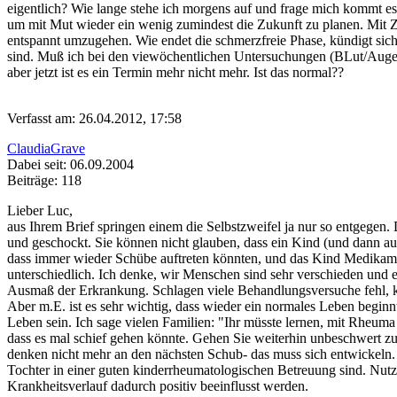
eigentlich? Wie lange stehe ich morgens auf und frage mich kommt es
um mit Mut wieder ein wenig zumindest die Zukunft zu planen. Mit 
entspannt umzugehen. Wie endet die schmerzfreie Phase, kündigt sich d
sind. Muß ich bei den viewöchentlichen Untersuchungen (BLut/Augen
aber jetzt ist es ein Termin mehr nicht mehr. Ist das normal??
Verfasst am: 26.04.2012, 17:58
ClaudiaGrave
Dabei seit: 06.09.2004
Beiträge: 118
Lieber Luc,
aus Ihrem Brief springen einem die Selbstzweifel ja nur so entgegen. 
und geschockt. Sie können nicht glauben, dass ein Kind (und dann auc
dass immer wieder Schübe auftreten könnten, und das Kind Medikament
unterschiedlich. Ich denke, wir Menschen sind sehr verschieden und ein
Ausmaß der Erkrankung. Schlagen viele Behandlungsversuche fehl, kom
Aber m.E. ist es sehr wichtig, dass wieder ein normales Leben begi
Leben sein. Ich sage vielen Familien: "Ihr müsste lernen, mit Rheuma 
dass es mal schief gehen könnte. Gehen Sie weiterhin unbeschwert zu
denken nicht mehr an den nächsten Schub- das muss sich entwickeln. 
Tochter in einer guten kinderrheumatologischen Betreuung sind. Nutz
Krankheitsverlauf dadurch positiv beeinflusst werden.