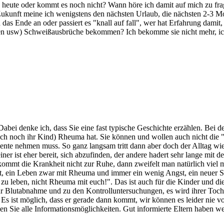
 heute oder kommt es noch nicht? Wann höre ich damit auf mich zu frage
Zukunft meine ich wenigstens den nächsten Urlaub, die nächsten 2-3 
as Ende an oder passiert es "knall auf fall", wer hat Erfahrung damit, 
 usw) Schweißausbrüche bekommen? Ich bekomme sie nicht mehr, ich bi
Dabei denke ich, dass Sie eine fast typische Geschichte erzählen. Bei d
h noch ihr Kind) Rheuma hat. Sie können und wollen auch nicht die "Au
e nehmen muss. So ganz langsam tritt dann aber doch der Alltag wieder
er ist eher bereit, sich abzufinden, der andere hadert sehr lange mit de
mt die Krankheit nicht zur Ruhe, dann zweifelt man natürlich viel meh
nnt, ein Leben zwar mit Rheuma und immer ein wenig Angst, ein neuer S
zu leben, nicht Rheuma mit euch!". Das ist auch für die Kinder und die
r Blutabnahme und zu den Kontrolluntersuchungen, es wird ihrer Tochte
Es ist möglich, dass er gerade dann kommt, wir können es leider nie v
en Sie alle Informationsmöglichkeiten. Gut informierte Eltern haben w